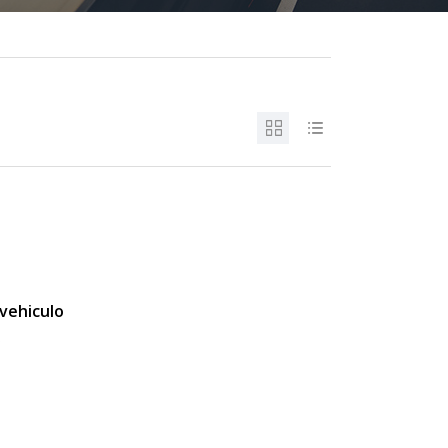
vehiculo
s