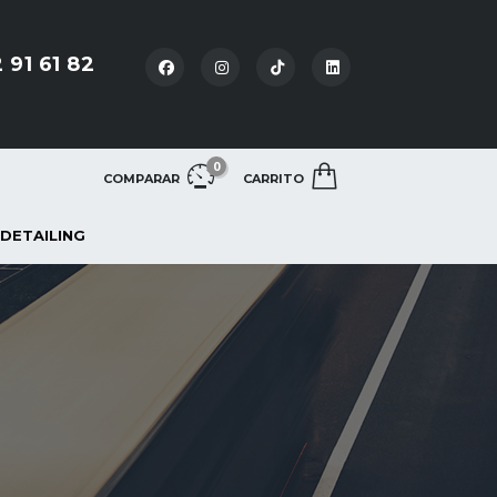
 91 61 82
0
COMPARAR
CARRITO
 DETAILING