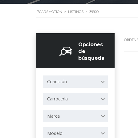
7CARSMOTION
>
LISTINGS
>
39900
ORDENA
Opciones
de
búsqueda
Condición
Carrocería
Marca
Modelo