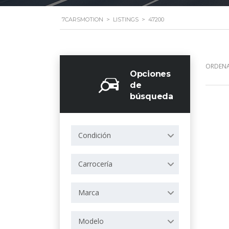
7CARSMOTION
>
LISTINGS
>
47200
ORDENA
Opciones
de
búsqueda
Condición
Carrocería
Marca
Modelo