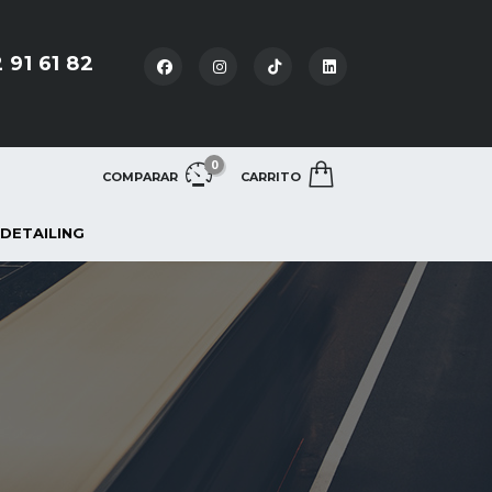
 91 61 82
0
COMPARAR
CARRITO
 DETAILING