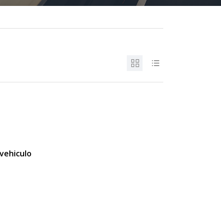
vehiculo
s