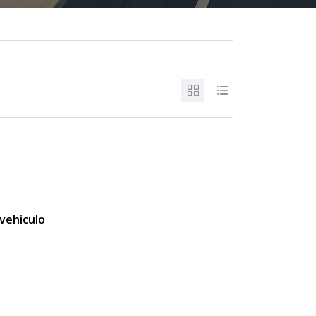
vehiculo
s