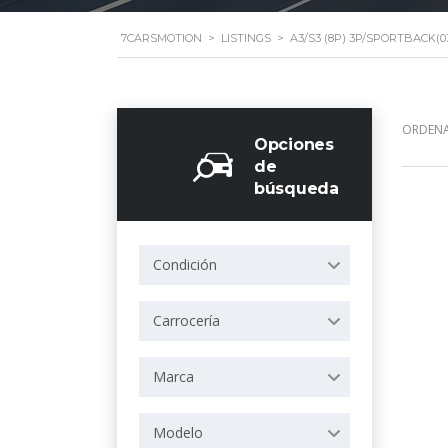
7CARSMOTION
>
LISTINGS
>
A3/S3 (8P) 3P/SPORTBACK(03
ORDENA
Opciones
de
búsqueda
Condición
Carrocería
Marca
Modelo