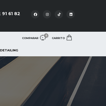
 91 61 82
0
COMPARAR
CARRITO
 DETAILING