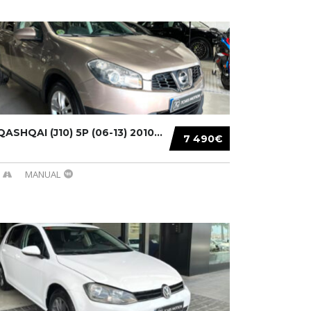
ASHQAI (J10) 5P (06-13) 2010...
7 490€
MANUAL