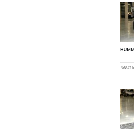
HUMME
96847 