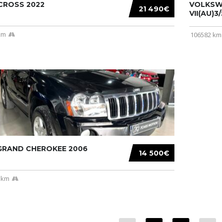
CROSS 2022
VOLKSW
21 490€
VII(AU)3
km
106582 km
 GRAND CHEROKEE 2006
14 500€
 km