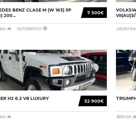
DES BENZ CLASE M (W 163) 5P
VOLKSW
7 500€
) 200...
VII(AU)3
 km
AUTOMATICO
242281 km
R H2 6.2 V8 LUXURY
TRIUMPH
52 900€
 km
8835 km