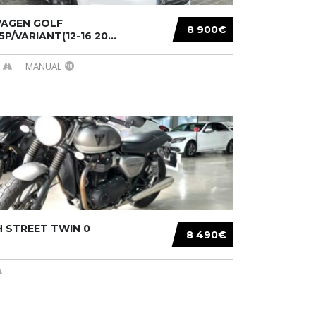
AGEN GOLF
8 900€
/5P/VARIANT(12-16 20...
MANUAL
 STREET TWIN 0
8 490€