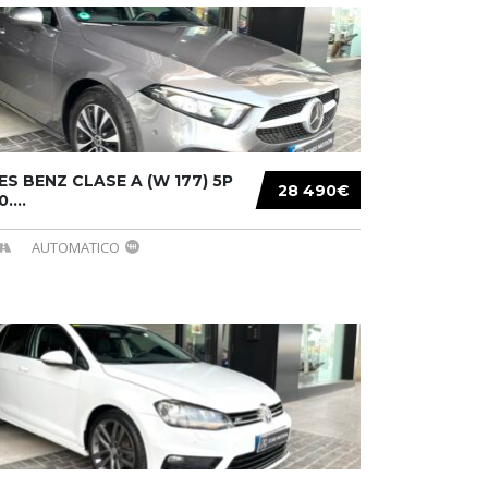
S BENZ CLASE A (W 177) 5P
28 490€
....
AUTOMATICO