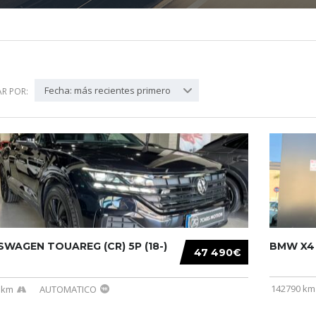
Fecha: más recientes primero
R POR:
WAGEN TOUAREG (CR) 5P (18-)
BMW X4 (
47 490€
142790 km
 km
AUTOMATICO