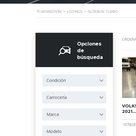
7CARSMOTION
>
LISTINGS
>
0L/353KW TURBO
ORDENA
Opciones
de
búsqueda
Condición
Carrocería
VOLKS
2021...
Marca
107828
Modelo