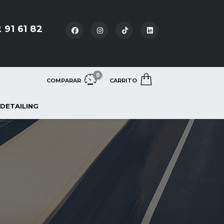
 91 61 82
0
COMPARAR
CARRITO
 DETAILING