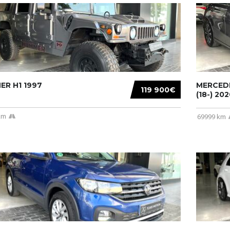
R H1 1997
MERCEDE
119 900€
(18-) 2020
km
69999 km