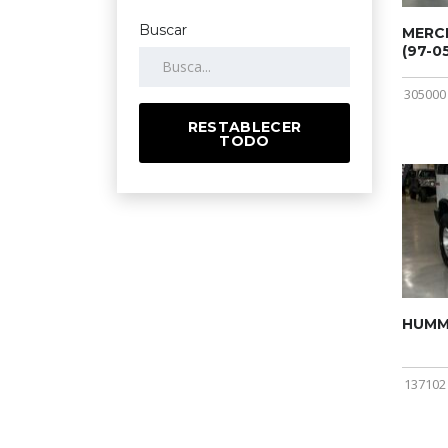
Buscar
MERCE
(97-05
305000
RESTABLECER
TODO
HUMME
137102