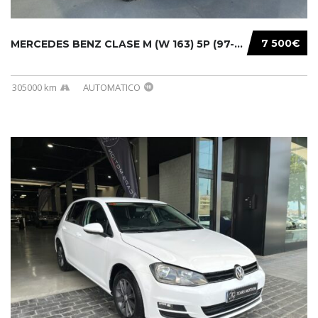
7 500€
MERCEDES BENZ CLASE M (W 163) 5P (97-05) 200...
305000 km
AUTOMATICO