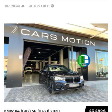
107828 km
AUTOMATICO
43 490€
BMW X4 (G02) 5P (18-21) 2020