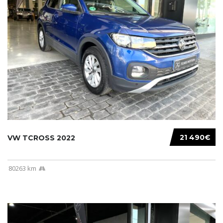
21 490€
VW TCROSS 2022
80263 km