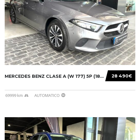
28 490€
MERCEDES BENZ CLASE A (W 177) 5P (18-) 2020....
69999 km
AUTOMATICO