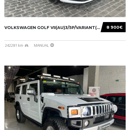
8 900€
VOLKSWAGEN GOLF VII(AU)3/5P/VARIANT(12-16 20...
242281 km
MANUAL