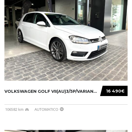
16 490€
VOLKSWAGEN GOLF VII(AU)3/5P/VARIANT(12-16 20...
106582 km
AUTOMATICO