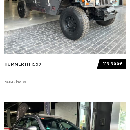
119 900€
HUMMER H1 1997
96847 km