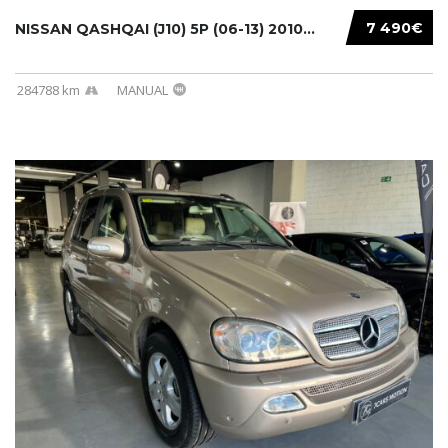
7 490€
NISSAN QASHQAI (J10) 5P (06-13) 2010...
284788 km
MANUAL