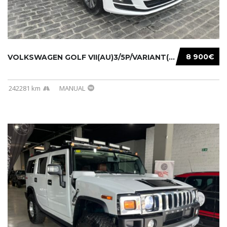
8 900€
VOLKSWAGEN GOLF VII(AU)3/5P/VARIANT(12-16 20...
242281 km
MANUAL