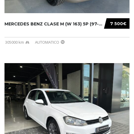
7 500€
MERCEDES BENZ CLASE M (W 163) 5P (97-05) 200...
305000 km
AUTOMATICO