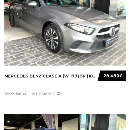
28 490€
MERCEDES BENZ CLASE A (W 177) 5P (18-) 2020....
69999 km
AUTOMATICO