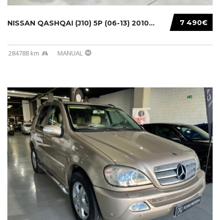
7 490€
NISSAN QASHQAI (J10) 5P (06-13) 2010...
284788 km
MANUAL