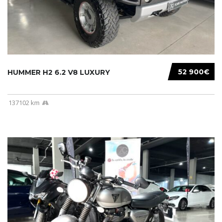
52 900€
HUMMER H2 6.2 V8 LUXURY
137102 km