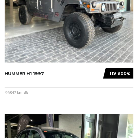
119 900€
HUMMER H1 1997
96847 km