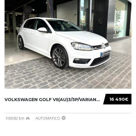
16 490€
VOLKSWAGEN GOLF VII(AU)3/5P/VARIANT(12-16 20...
106582 km
AUTOMATICO