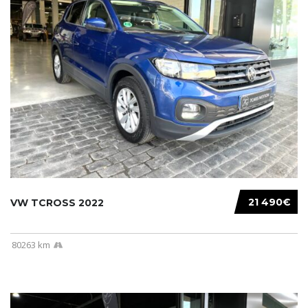
21 490€
VW TCROSS 2022
80263 km