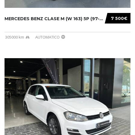
7 500€
MERCEDES BENZ CLASE M (W 163) 5P (97-05) 200...
305000 km
AUTOMATICO