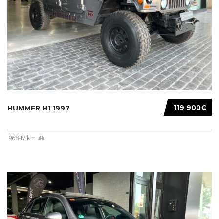
119 900€
HUMMER H1 1997
96847 km