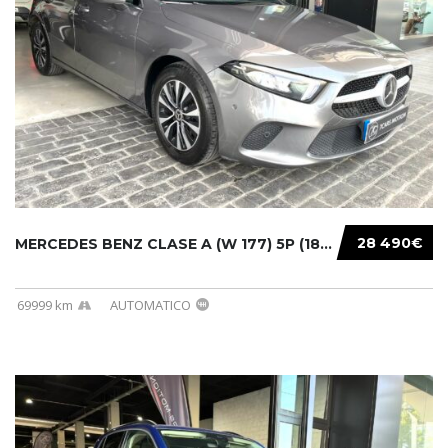
28 490€
MERCEDES BENZ CLASE A (W 177) 5P (18-) 2020....
69999 km
AUTOMATICO