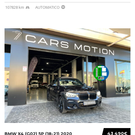
107828 km
AUTOMATICO
43 490€
BMW X4 (G02) 5P (18-21) 2020