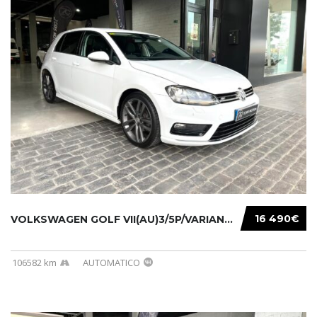
16 490€
VOLKSWAGEN GOLF VII(AU)3/5P/VARIANT(12-16 20...
106582 km
AUTOMATICO