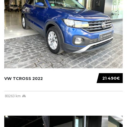
21 490€
VW TCROSS 2022
80263 km