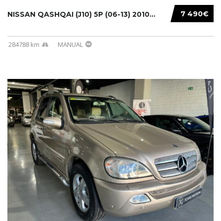
7 490€
NISSAN QASHQAI (J10) 5P (06-13) 2010...
284788 km
MANUAL