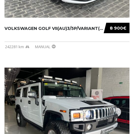
8 900€
VOLKSWAGEN GOLF VII(AU)3/5P/VARIANT(12-16 20...
242281 km
MANUAL