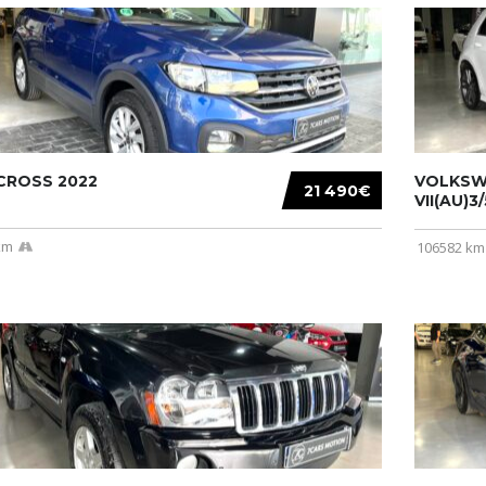
CROSS 2022
VOLKSW
21 490€
VII(AU)3
km
106582 km