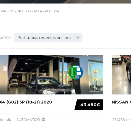
RIA + SOPORTE COLOR CARROCERIA
Fecha: más recientes primero
R POR:
4 (G02) 5P (18-21) 2020
NISSAN Q
43 490€
 km
AUTOMATICO
284788 km