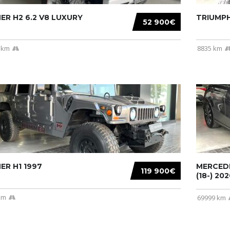
R H2 6.2 V8 LUXURY
TRIUMPH
52 900€
 km
8835 km
R H1 1997
MERCEDE
119 900€
(18-) 2020
km
69999 km