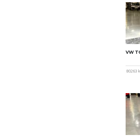
VW T
80263 