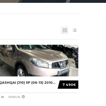
ASHQAI (J10) 5P (06-13) 2010...
7 490€
MANUAL