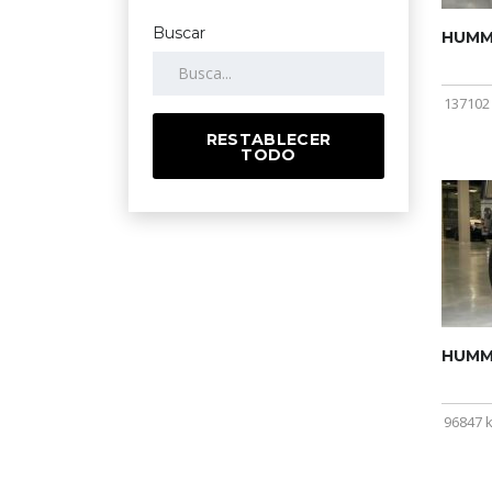
Buscar
HUMME
137102
RESTABLECER
TODO
HUMME
96847 