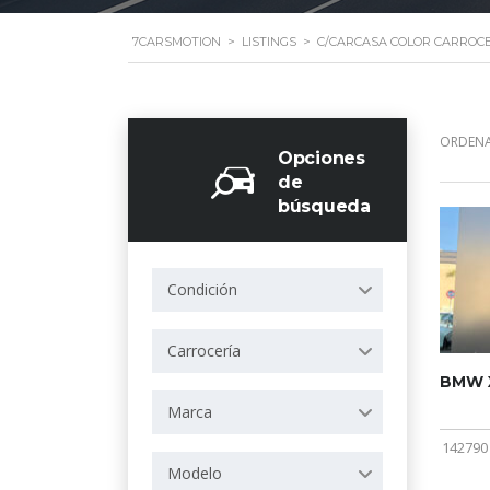
7CARSMOTION
>
LISTINGS
>
C/CARCASA COLOR CARROCE
ORDENA
Opciones
de
búsqueda
Condición
Carrocería
BMW X
Marca
142790
Modelo