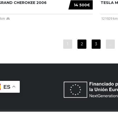
 GRAND CHEROKEE 2006
TESLA MO
14 500€
 km
121929 km
1
2
3
…
ES