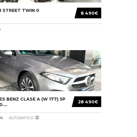
 STREET TWIN 0
8 490€
S BENZ CLASE A (W 177) 5P
28 490€
....
AUTOMATICO