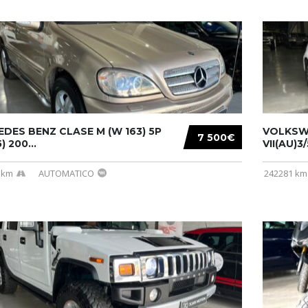
DES BENZ CLASE M (W 163) 5P
VOLKSW
7 500€
) 200...
VII(AU)3
 km
AUTOMATICO
242281 km