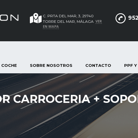
C. PRTA DEL MAR, 3, 29740
952
VER
TORRE DEL MAR, MÁLAGA
EN MAPA
 COCHE
SOBRE NOSOTROS
CONTACTO
PPF Y
R CARROCERIA + SOPO