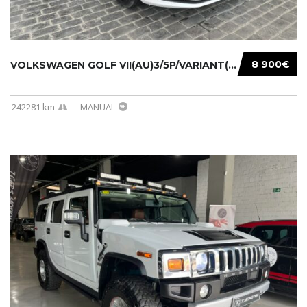
8 900€
VOLKSWAGEN GOLF VII(AU)3/5P/VARIANT(12-16 20...
242281 km
MANUAL