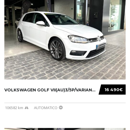
16 490€
VOLKSWAGEN GOLF VII(AU)3/5P/VARIANT(12-16 20...
106582 km
AUTOMATICO