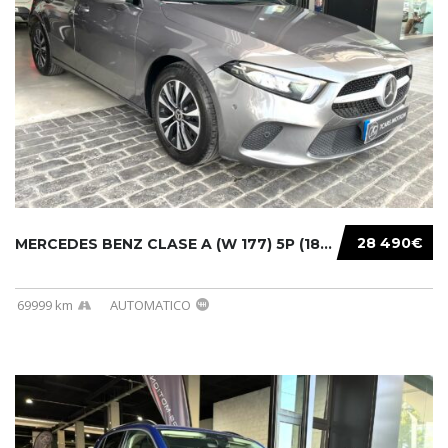
28 490€
MERCEDES BENZ CLASE A (W 177) 5P (18-) 2020....
69999 km
AUTOMATICO