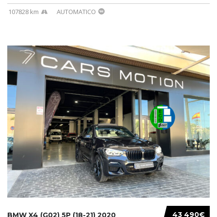
107828 km
AUTOMATICO
43 490€
BMW X4 (G02) 5P (18-21) 2020