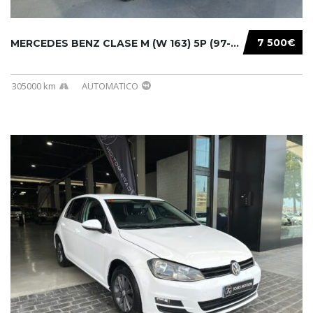
7 500€
MERCEDES BENZ CLASE M (W 163) 5P (97-05) 200...
305000 km
AUTOMATICO