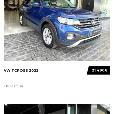
21 490€
VW TCROSS 2022
80263 km