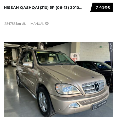
7 490€
NISSAN QASHQAI (J10) 5P (06-13) 2010...
284788 km
MANUAL