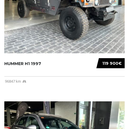
119 900€
HUMMER H1 1997
96847 km