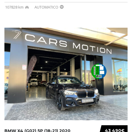
107828 km
AUTOMATICO
43 490€
BMW X4 (G02) 5P (18-21) 2020