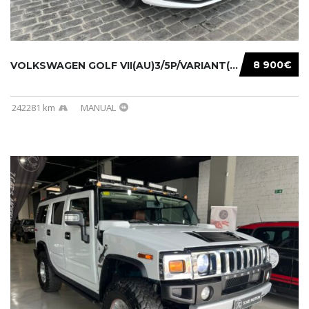
8 900€
VOLKSWAGEN GOLF VII(AU)3/5P/VARIANT(12-16 20...
242281 km
MANUAL