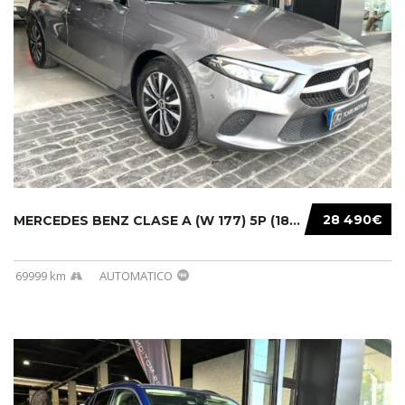
28 490€
MERCEDES BENZ CLASE A (W 177) 5P (18-) 2020....
69999 km
AUTOMATICO