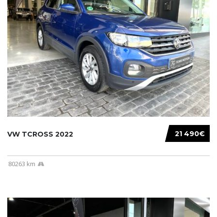
21 490€
VW TCROSS 2022
80263 km