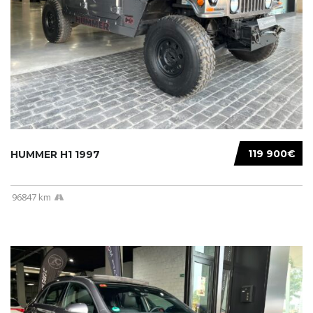
119 900€
HUMMER H1 1997
96847 km