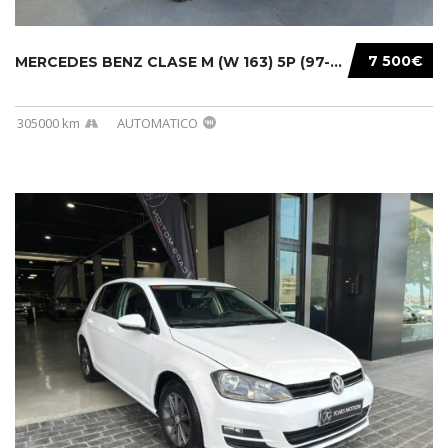
7 500€
MERCEDES BENZ CLASE M (W 163) 5P (97-05) 200...
305000 km
AUTOMATICO