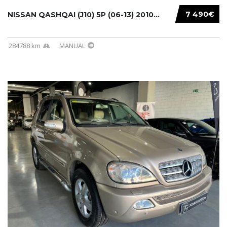
7 490€
NISSAN QASHQAI (J10) 5P (06-13) 2010...
284788 km
MANUAL