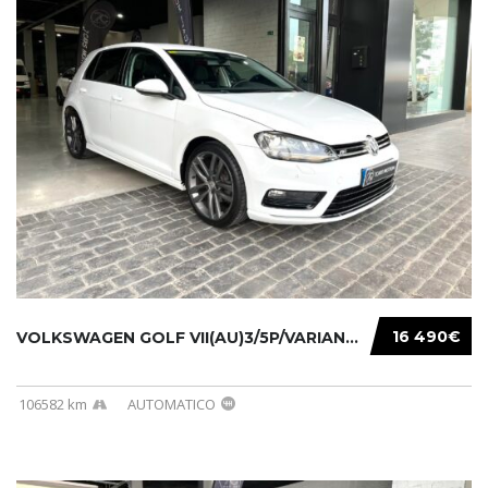
16 490€
VOLKSWAGEN GOLF VII(AU)3/5P/VARIANT(12-16 20...
106582 km
AUTOMATICO