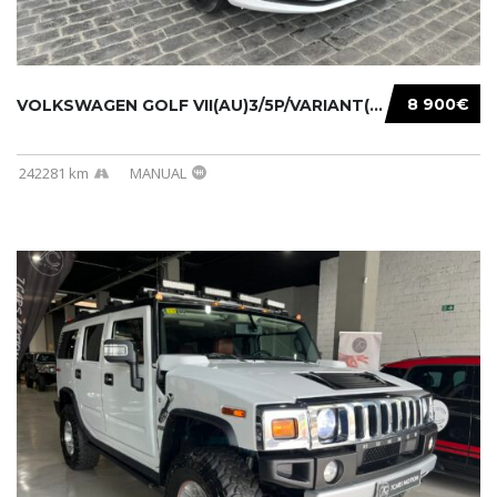
8 900€
VOLKSWAGEN GOLF VII(AU)3/5P/VARIANT(12-16 20...
242281 km
MANUAL