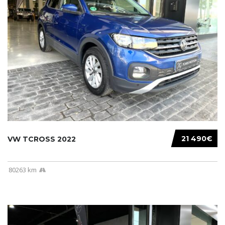
21 490€
VW TCROSS 2022
80263 km