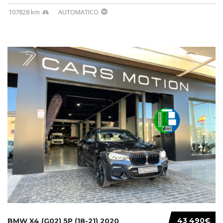
107828 km
AUTOMATICO
43 490€
BMW X4 (G02) 5P (18-21) 2020