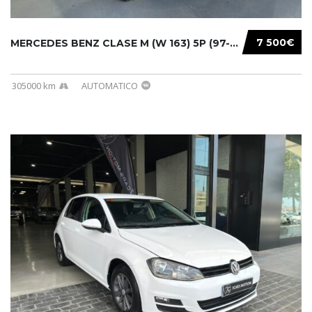
7 500€
MERCEDES BENZ CLASE M (W 163) 5P (97-05) 200...
305000 km
AUTOMATICO