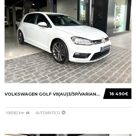
16 490€
VOLKSWAGEN GOLF VII(AU)3/5P/VARIANT(12-16 20...
106582 km
AUTOMATICO