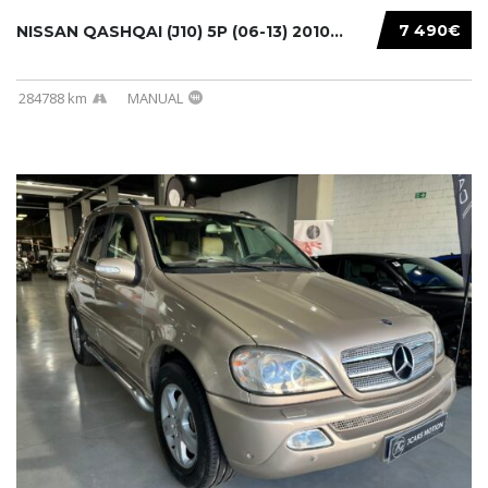
7 490€
NISSAN QASHQAI (J10) 5P (06-13) 2010...
284788 km
MANUAL