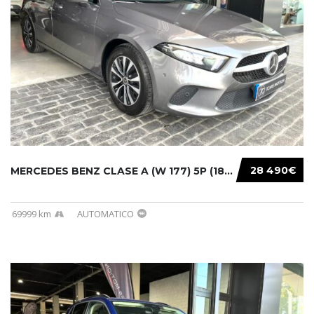
28 490€
MERCEDES BENZ CLASE A (W 177) 5P (18-) 2020....
69999 km
AUTOMATICO