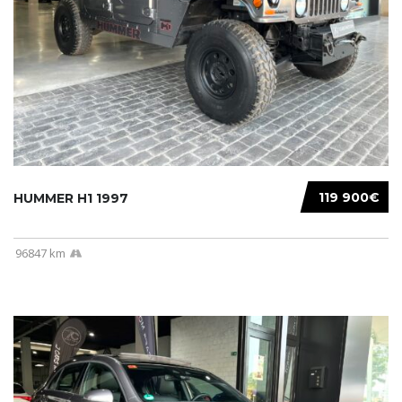
119 900€
HUMMER H1 1997
96847 km