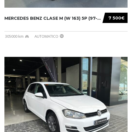
7 500€
MERCEDES BENZ CLASE M (W 163) 5P (97-05) 200...
305000 km
AUTOMATICO