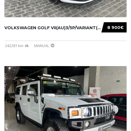
8 900€
VOLKSWAGEN GOLF VII(AU)3/5P/VARIANT(12-16 20...
242281 km
MANUAL