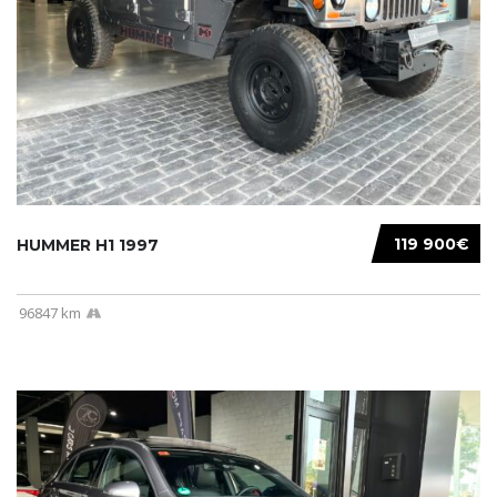
119 900€
HUMMER H1 1997
96847 km