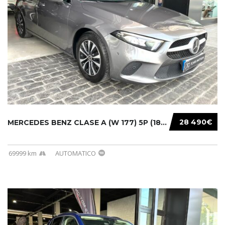
28 490€
MERCEDES BENZ CLASE A (W 177) 5P (18-) 2020....
69999 km
AUTOMATICO