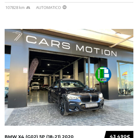
107828 km
AUTOMATICO
43 490€
BMW X4 (G02) 5P (18-21) 2020