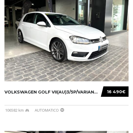
16 490€
VOLKSWAGEN GOLF VII(AU)3/5P/VARIANT(12-16 20...
106582 km
AUTOMATICO