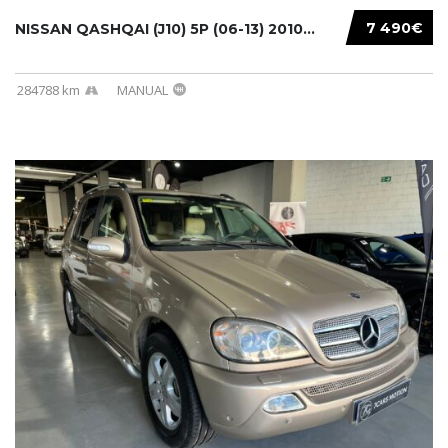
7 490€
NISSAN QASHQAI (J10) 5P (06-13) 2010...
284788 km
MANUAL