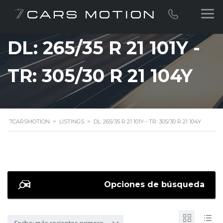
DL: 265/35 R 21 101Y -
TR: 305/30 R 21 104Y
7CARSMOTION
>
LISTINGS
>
DL: 265/35 R 21 101Y - TR: 305/30 R 21 104Y
Opciones de búsqueda