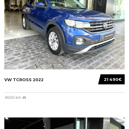
21 490€
VW TCROSS 2022
80263 km