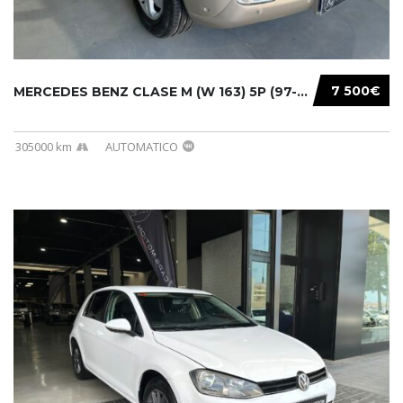
7 500€
MERCEDES BENZ CLASE M (W 163) 5P (97-05) 200...
305000 km
AUTOMATICO