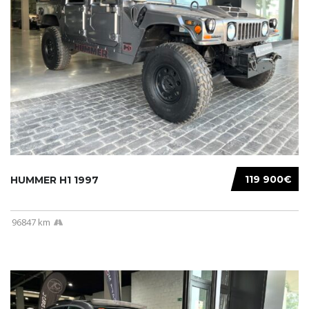
119 900€
HUMMER H1 1997
96847 km