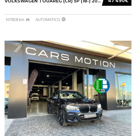
47 490€
VOLKSWAGEN TOUAREG (CR) 5P (18-) 2021...
107828 km
AUTOMATICO