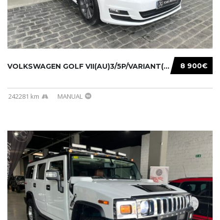
8 900€
VOLKSWAGEN GOLF VII(AU)3/5P/VARIANT(12-16 20...
242281 km
MANUAL