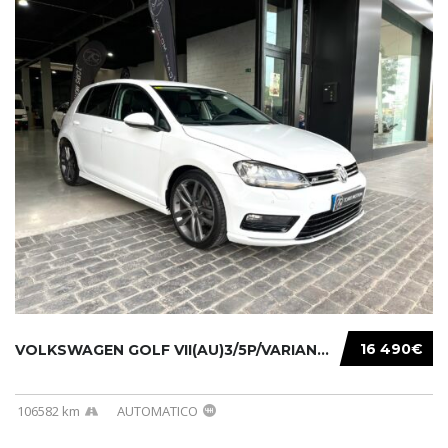
16 490€
VOLKSWAGEN GOLF VII(AU)3/5P/VARIANT(12-16 20...
106582 km
AUTOMATICO