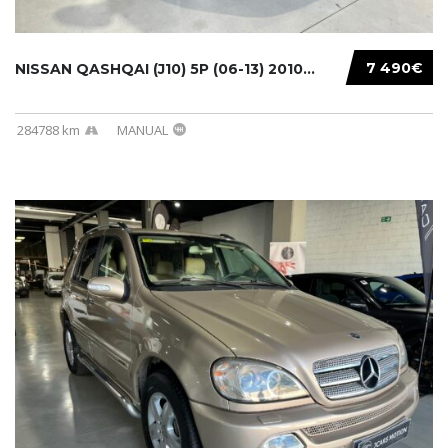
7 490€
NISSAN QASHQAI (J10) 5P (06-13) 2010...
284788 km
MANUAL