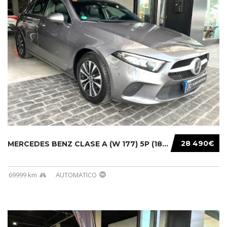
28 490€
MERCEDES BENZ CLASE A (W 177) 5P (18-) 2020....
69999 km
AUTOMATICO