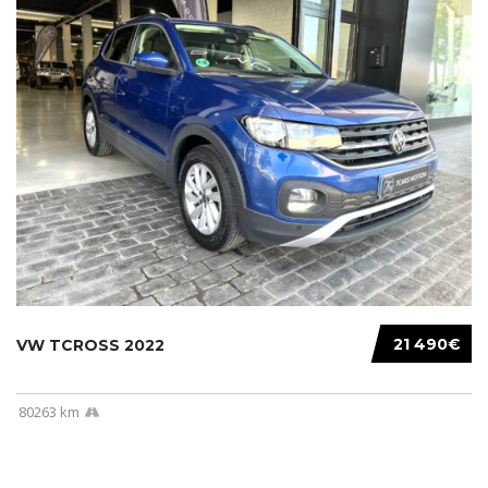
21 490€
VW TCROSS 2022
80263 km