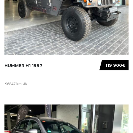
119 900€
HUMMER H1 1997
96847 km