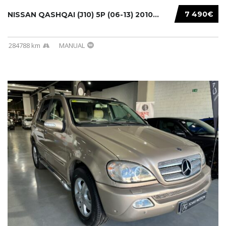
7 490€
NISSAN QASHQAI (J10) 5P (06-13) 2010...
284788 km
MANUAL