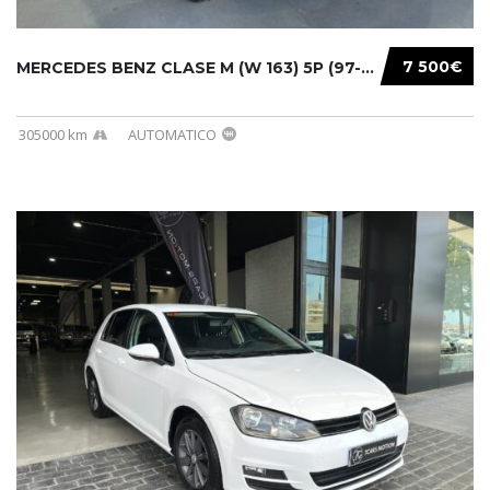
7 500€
MERCEDES BENZ CLASE M (W 163) 5P (97-05) 200...
305000 km
AUTOMATICO