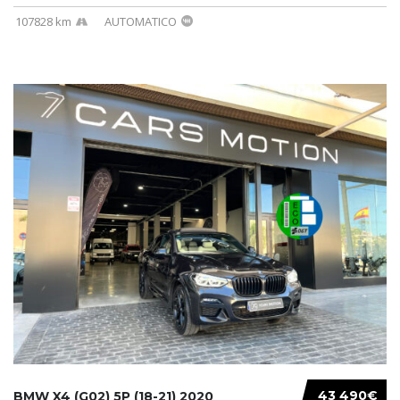
107828 km
AUTOMATICO
43 490€
BMW X4 (G02) 5P (18-21) 2020