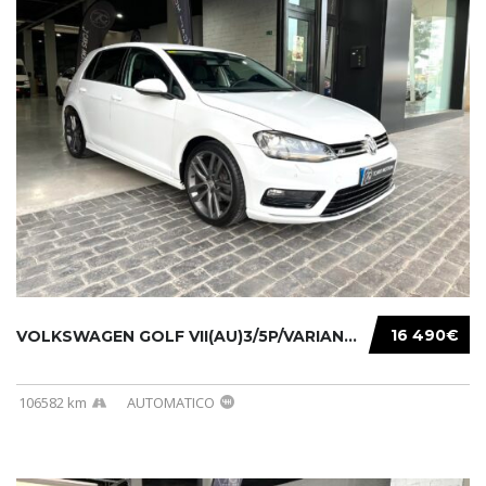
16 490€
VOLKSWAGEN GOLF VII(AU)3/5P/VARIANT(12-16 20...
106582 km
AUTOMATICO