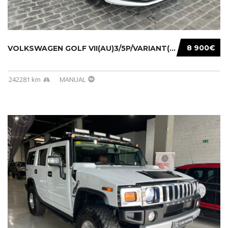
8 900€
VOLKSWAGEN GOLF VII(AU)3/5P/VARIANT(12-16 20...
242281 km
MANUAL