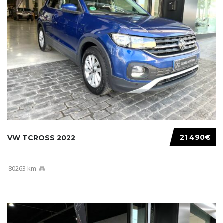
21 490€
VW TCROSS 2022
80263 km