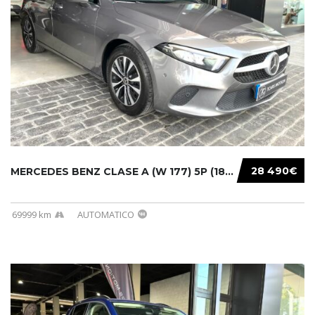
28 490€
MERCEDES BENZ CLASE A (W 177) 5P (18-) 2020....
69999 km
AUTOMATICO