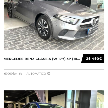
28 490€
MERCEDES BENZ CLASE A (W 177) 5P (18-) 2020....
69999 km
AUTOMATICO