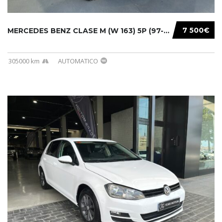
7 500€
MERCEDES BENZ CLASE M (W 163) 5P (97-05) 200...
305000 km
AUTOMATICO