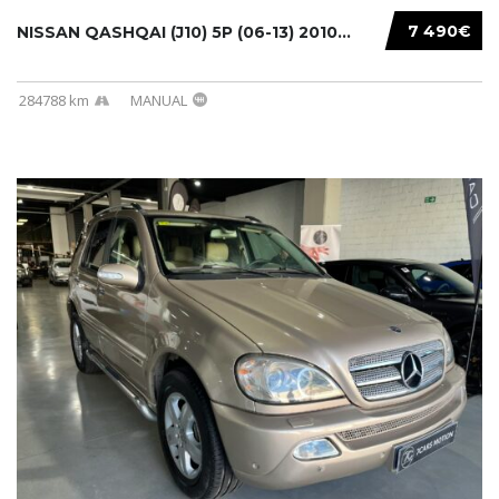
7 490€
NISSAN QASHQAI (J10) 5P (06-13) 2010...
284788 km
MANUAL