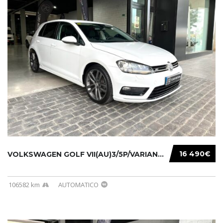
16 490€
VOLKSWAGEN GOLF VII(AU)3/5P/VARIANT(12-16 20...
106582 km
AUTOMATICO