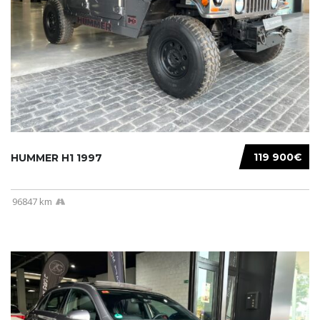
119 900€
HUMMER H1 1997
96847 km