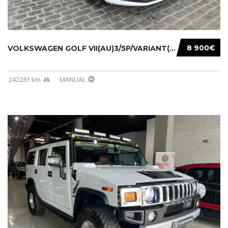
8 900€
VOLKSWAGEN GOLF VII(AU)3/5P/VARIANT(12-16 20...
242281 km
MANUAL