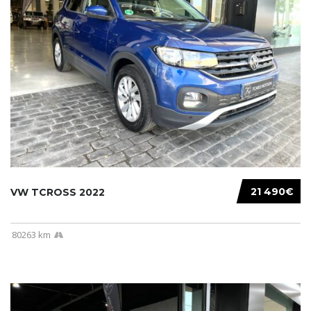
21 490€
VW TCROSS 2022
80263 km