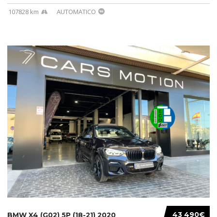
107828 km
AUTOMATICO
43 490€
BMW X4 (G02) 5P (18-21) 2020