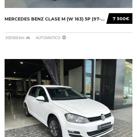
7 500€
MERCEDES BENZ CLASE M (W 163) 5P (97-05) 200...
305000 km
AUTOMATICO