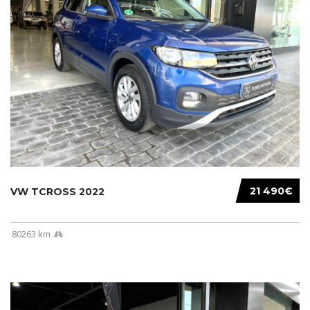
21 490€
VW TCROSS 2022
80263 km