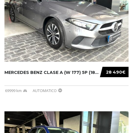
28 490€
MERCEDES BENZ CLASE A (W 177) 5P (18-) 2020....
69999 km
AUTOMATICO