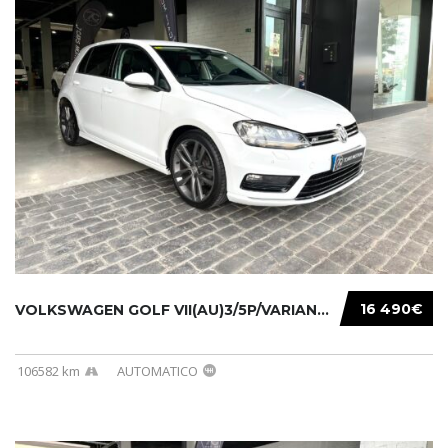
16 490€
VOLKSWAGEN GOLF VII(AU)3/5P/VARIANT(12-16 20...
106582 km
AUTOMATICO