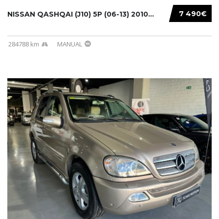
7 490€
NISSAN QASHQAI (J10) 5P (06-13) 2010...
284788 km
MANUAL