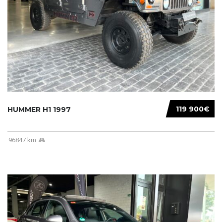
119 900€
HUMMER H1 1997
96847 km