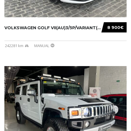
8 900€
VOLKSWAGEN GOLF VII(AU)3/5P/VARIANT(12-16 20...
242281 km
MANUAL