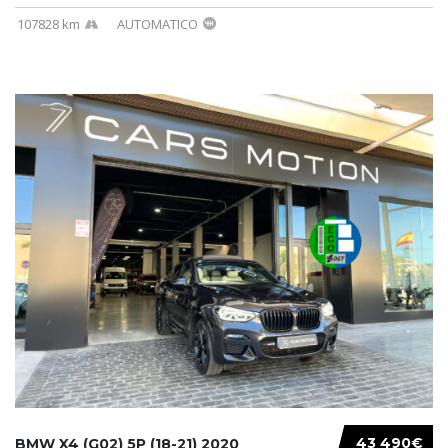
107828 km
AUTOMATICO
43 490€
BMW X4 (G02) 5P (18-21) 2020