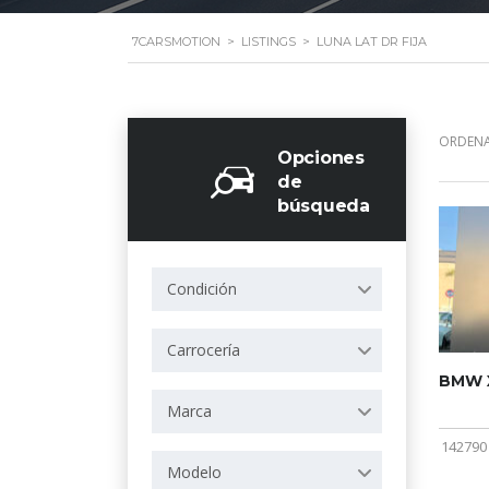
7CARSMOTION
>
LISTINGS
>
LUNA LAT DR FIJA
ORDENA
Opciones
de
búsqueda
Condición
Carrocería
BMW X
Marca
142790
Modelo