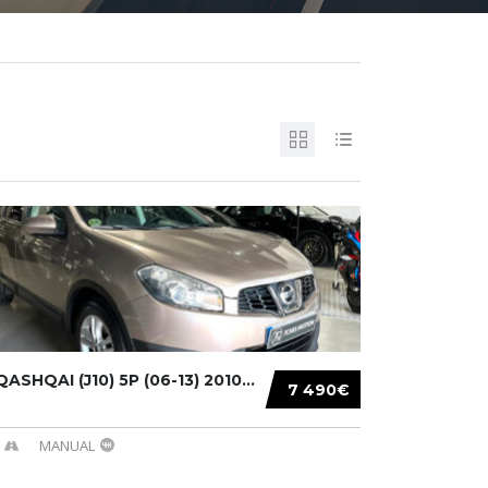
ASHQAI (J10) 5P (06-13) 2010...
7 490€
MANUAL