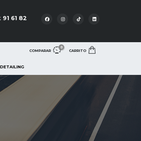
 91 61 82
0
COMPARAR
CARRITO
 DETAILING