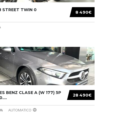
 STREET TWIN 0
8 490€
S BENZ CLASE A (W 177) 5P
28 490€
....
AUTOMATICO