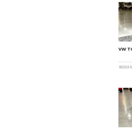
VW T
80263 