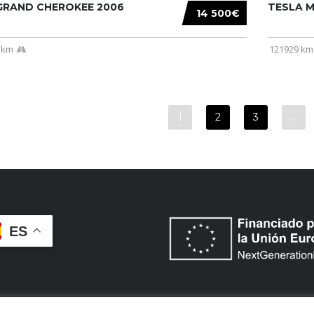
 GRAND CHEROKEE 2006
TESLA MO
14 500€
 km
121929 km
1
2
3
…
ES