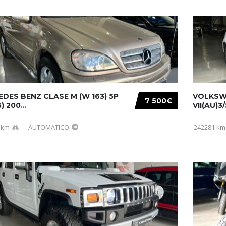
DES BENZ CLASE M (W 163) 5P
VOLKSW
7 500€
) 200...
VII(AU)3
 km
AUTOMATICO
242281 km