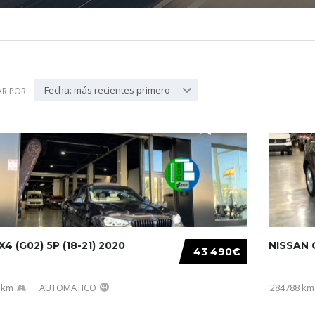
Fecha: más recientes primero
R POR:
4 (G02) 5P (18-21) 2020
NISSAN Q
43 490€
 km
AUTOMATICO
284788 km