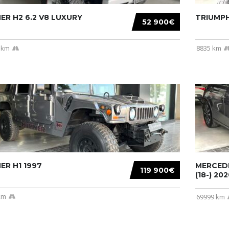
R H2 6.2 V8 LUXURY
TRIUMPH
52 900€
 km
8835 km
R H1 1997
MERCEDE
119 900€
(18-) 2020
km
69999 km