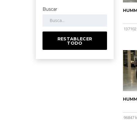
Buscar
HUMME
137102
RESTABLECER
TODO
HUMME
96847 