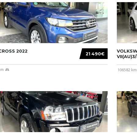
CROSS 2022
VOLKSW
21 490€
VII(AU)3
km
106582 km