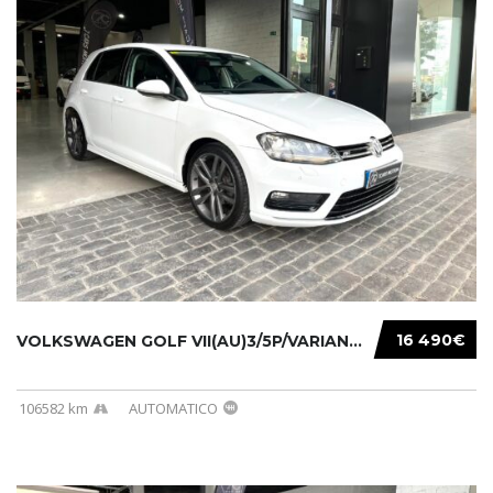
16 490€
VOLKSWAGEN GOLF VII(AU)3/5P/VARIANT(12-16 20...
106582 km
AUTOMATICO