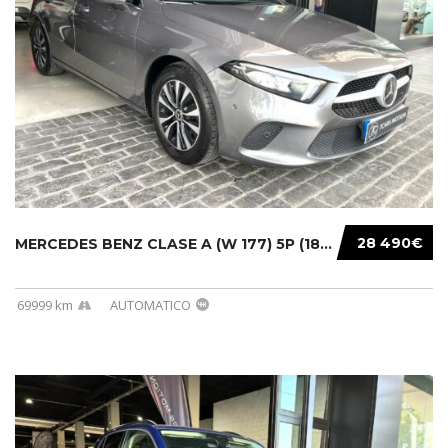
28 490€
MERCEDES BENZ CLASE A (W 177) 5P (18-) 2020....
69999 km
AUTOMATICO