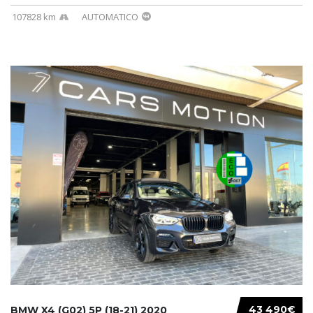
107828 km
AUTOMATICO
43 490€
BMW X4 (G02) 5P (18-21) 2020