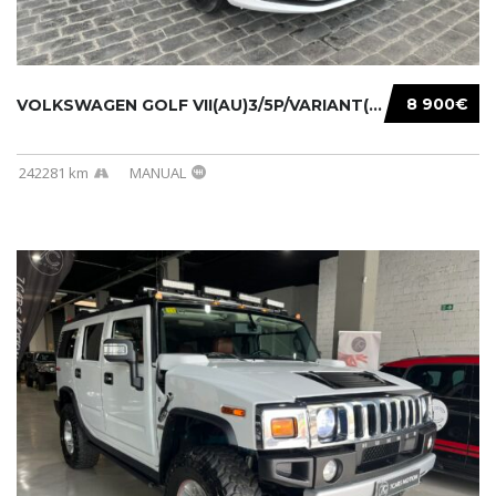
8 900€
VOLKSWAGEN GOLF VII(AU)3/5P/VARIANT(12-16 20...
242281 km
MANUAL