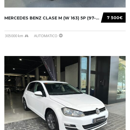
7 500€
MERCEDES BENZ CLASE M (W 163) 5P (97-05) 200...
305000 km
AUTOMATICO