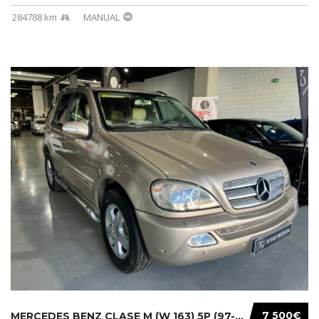
284788 km
MANUAL
7 500€
MERCEDES BENZ CLASE M (W 163) 5P (97-05) 200...