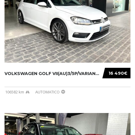
16 490€
VOLKSWAGEN GOLF VII(AU)3/5P/VARIANT(12-16 20...
106582 km
AUTOMATICO