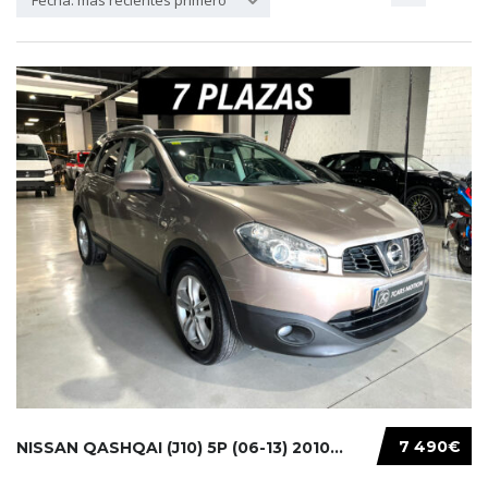
Fecha: más recientes primero
7 490€
NISSAN QASHQAI (J10) 5P (06-13) 2010...