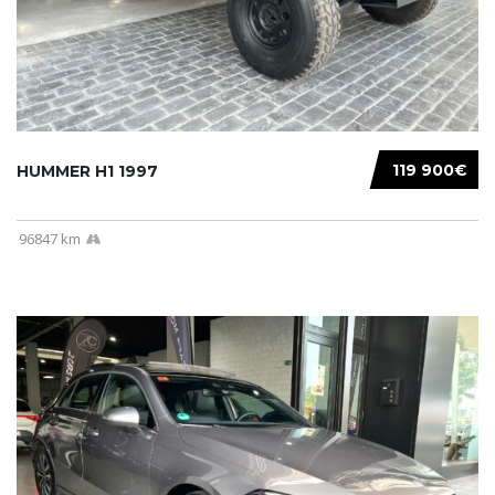
119 900€
HUMMER H1 1997
96847 km