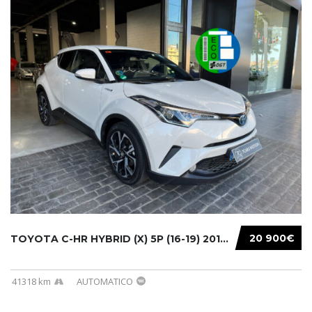
20 900€
TOYOTA C-HR HYBRID (X) 5P (16-19) 2019...
41318 km
AUTOMATICO