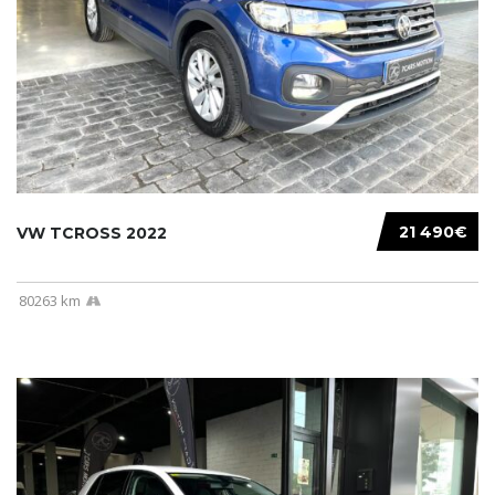
21 490€
VW TCROSS 2022
80263 km