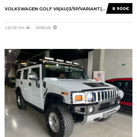
8 900€
VOLKSWAGEN GOLF VII(AU)3/5P/VARIANT(12-16 20...
242281 km
MANUAL