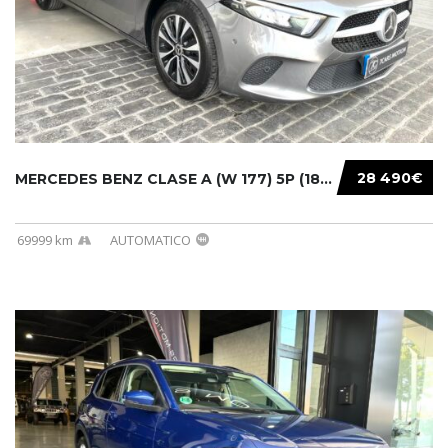
28 490€
MERCEDES BENZ CLASE A (W 177) 5P (18-) 2020....
69999 km
AUTOMATICO