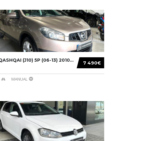
ASHQAI (J10) 5P (06-13) 2010...
7 490€
MANUAL