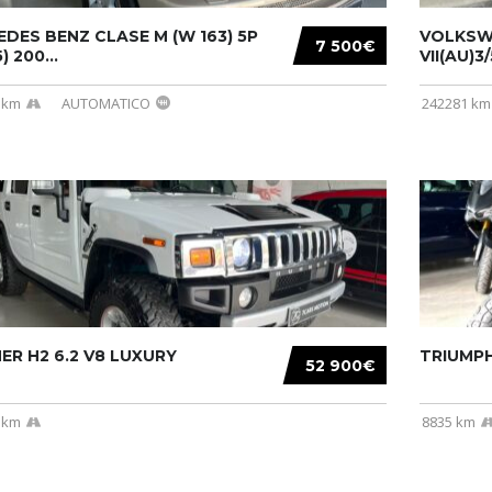
DES BENZ CLASE M (W 163) 5P
VOLKSW
7 500€
) 200...
VII(AU)3
 km
AUTOMATICO
242281 km
R H2 6.2 V8 LUXURY
TRIUMPH
52 900€
 km
8835 km