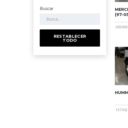
Buscar
MERCE
(97-05
305000
RESTABLECER
TODO
HUMME
137102