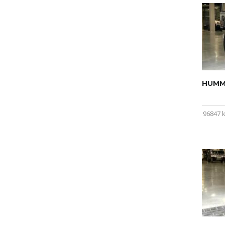
HUMME
96847 