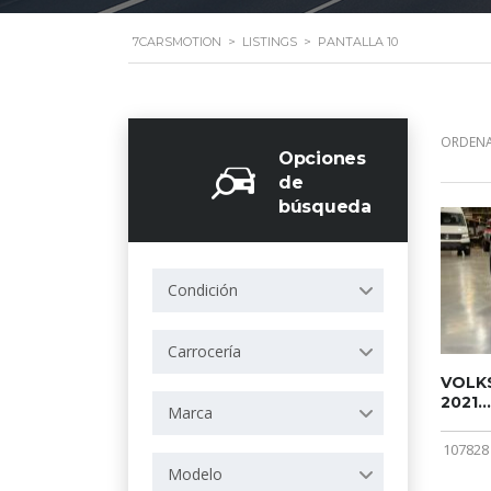
7CARSMOTION
>
LISTINGS
>
PANTALLA 10
ORDENA
Opciones
de
búsqueda
Condición
Carrocería
VOLKS
2021...
Marca
107828
Modelo