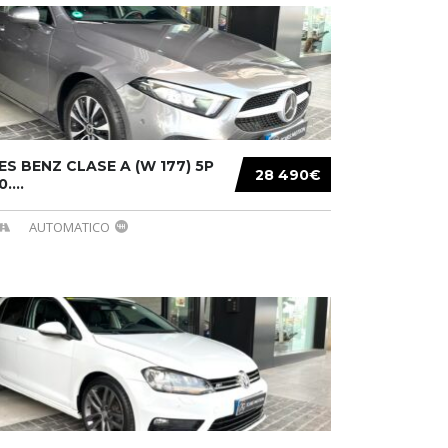
S BENZ CLASE A (W 177) 5P
28 490€
....
AUTOMATICO