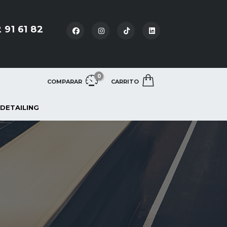
 91 61 82
0
COMPARAR
CARRITO
 DETAILING