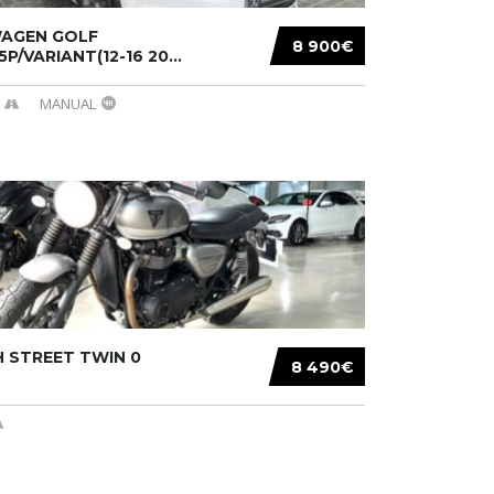
AGEN GOLF
8 900€
/5P/VARIANT(12-16 20...
MANUAL
 STREET TWIN 0
8 490€