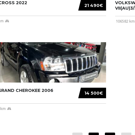
CROSS 2022
VOLKSW
21 490€
VII(AU)3
km
106582 km
 GRAND CHEROKEE 2006
14 500€
 km