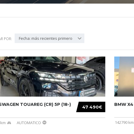
Fecha: más recientes primero
R POR:
WAGEN TOUAREG (CR) 5P (18-)
BMW X4 (
47 490€
142790 km
 km
AUTOMATICO