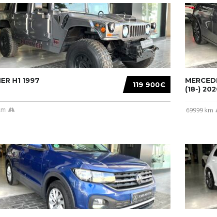
R H1 1997
MERCEDE
119 900€
(18-) 2020
km
69999 km