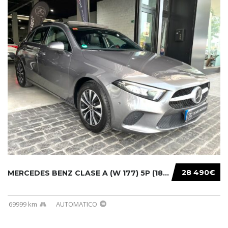
28 490€
MERCEDES BENZ CLASE A (W 177) 5P (18-) 2020....
69999 km
AUTOMATICO