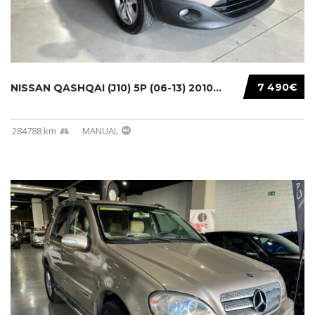
7 490€
NISSAN QASHQAI (J10) 5P (06-13) 2010...
284788 km
MANUAL