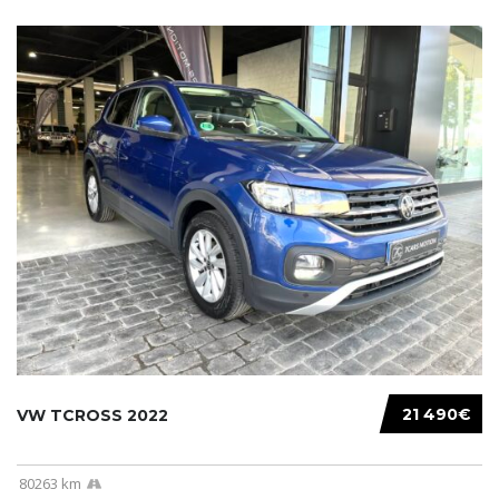
21 490€
VW TCROSS 2022
80263 km