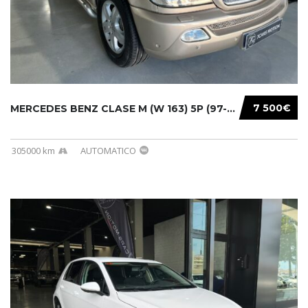
7 500€
MERCEDES BENZ CLASE M (W 163) 5P (97-05) 200...
305000 km
AUTOMATICO