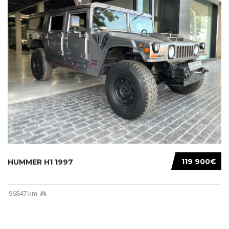
119 900€
HUMMER H1 1997
96847 km