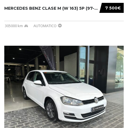
7 500€
MERCEDES BENZ CLASE M (W 163) 5P (97-05) 200...
305000 km
AUTOMATICO