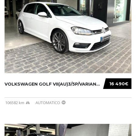
16 490€
VOLKSWAGEN GOLF VII(AU)3/5P/VARIANT(12-16 20...
106582 km
AUTOMATICO