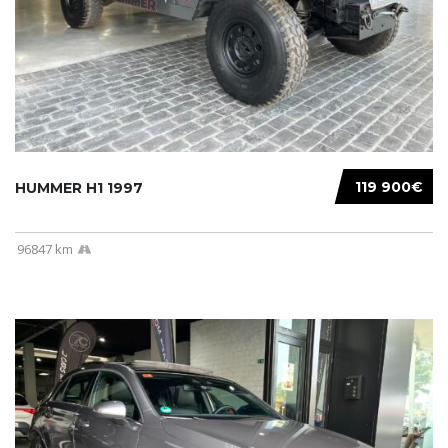
119 900€
HUMMER H1 1997
96847 km