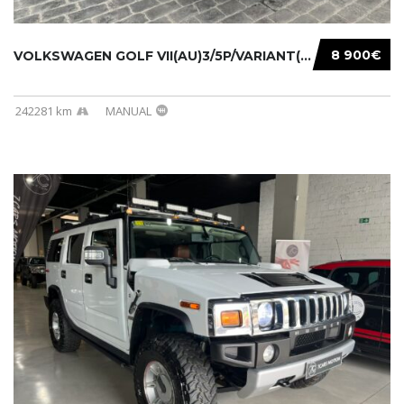
8 900€
VOLKSWAGEN GOLF VII(AU)3/5P/VARIANT(12-16 20...
242281 km
MANUAL