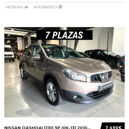
142790 km
AUTOMATICO
7 490€
NISSAN QASHQAI (J10) 5P (06-13) 2010...