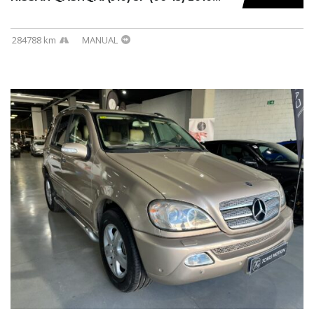
284788 km
MANUAL