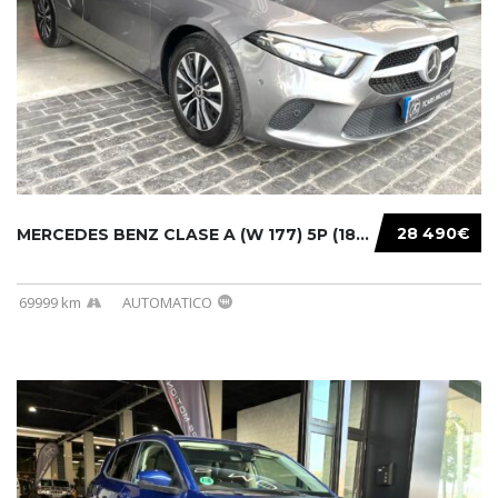
28 490€
MERCEDES BENZ CLASE A (W 177) 5P (18-) 2020....
69999 km
AUTOMATICO