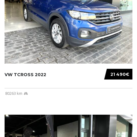
21 490€
VW TCROSS 2022
80263 km