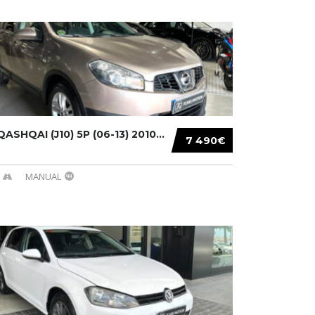
ASHQAI (J10) 5P (06-13) 2010...
7 490€
MANUAL