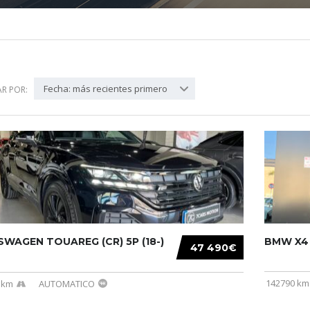
Fecha: más recientes primero
R POR:
WAGEN TOUAREG (CR) 5P (18-)
BMW X4 (
47 490€
142790 km
 km
AUTOMATICO