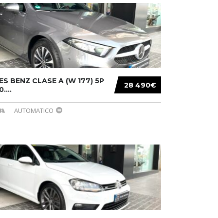
S BENZ CLASE A (W 177) 5P
28 490€
....
AUTOMATICO