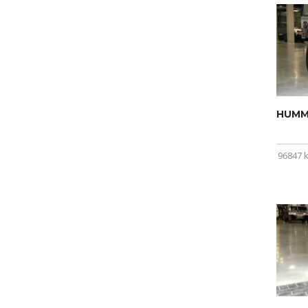
HUMME
96847 