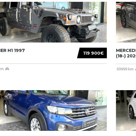
R H1 1997
MERCEDE
119 900€
(18-) 2020
km
69999 km