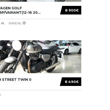
AGEN GOLF
8 900€
/5P/VARIANT(12-16 20...
MANUAL
 STREET TWIN 0
8 490€