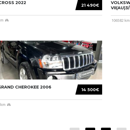
CROSS 2022
VOLKSW
21 490€
VII(AU)3
km
106582 km
 GRAND CHEROKEE 2006
14 500€
 km