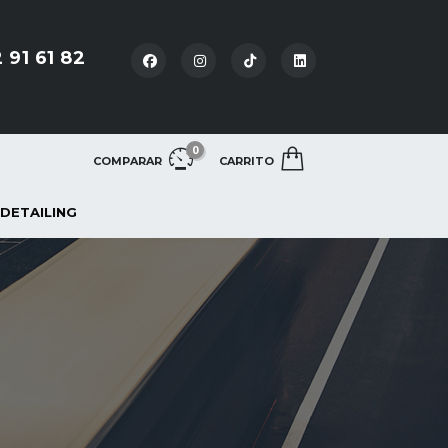
 91 61 82
0
COMPARAR
CARRITO
 DETAILING