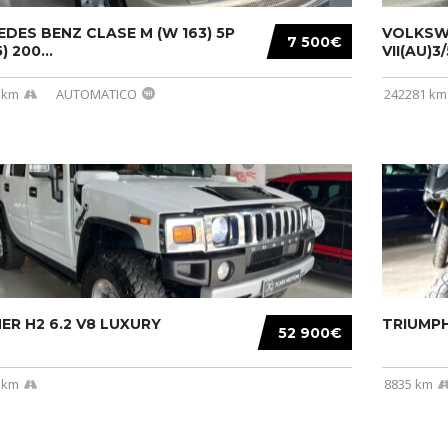
DES BENZ CLASE M (W 163) 5P
VOLKSW
7 500€
) 200...
VII(AU)3
 km
AUTOMATICO
242281 km
R H2 6.2 V8 LUXURY
TRIUMPH
52 900€
 km
8835 km