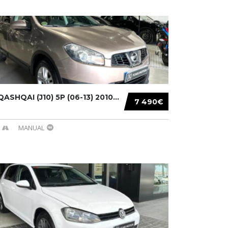
ASHQAI (J10) 5P (06-13) 2010...
7 490€
MANUAL