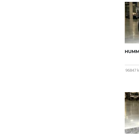
HUMME
96847 