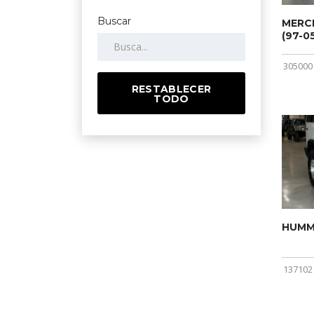
Buscar
MERCE
(97-05
305000
RESTABLECER
TODO
HUMME
137102