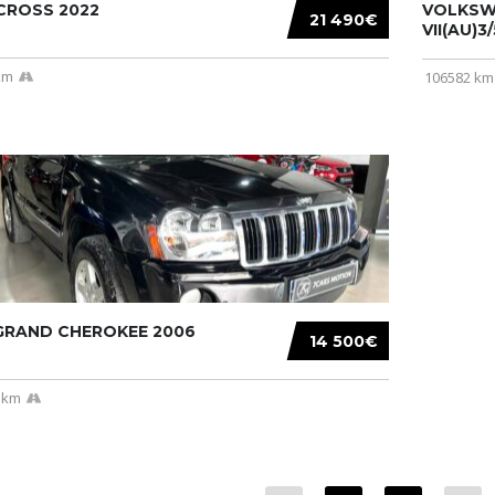
CROSS 2022
VOLKSW
21 490€
VII(AU)3
km
106582 km
 GRAND CHEROKEE 2006
14 500€
 km