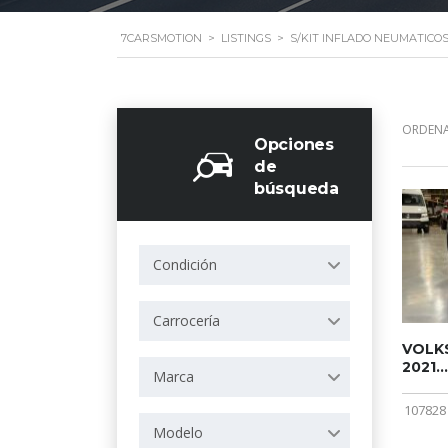
7CARSMOTION
>
LISTINGS
>
S/KIT INFLADO NEUMATICO
ORDENA
Opciones
de
búsqueda
Condición
Carrocería
VOLKS
2021...
Marca
107828
Modelo