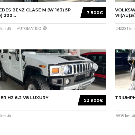
DES BENZ CLASE M (W 163) 5P
VOLKSW
7 500€
) 200...
VII(AU)3
 km
AUTOMATICO
242281 km
R H2 6.2 V8 LUXURY
TRIUMPH
52 900€
 km
8835 km