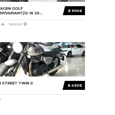
AGEN GOLF
8 900€
/5P/VARIANT(12-16 20...
MANUAL
 STREET TWIN 0
8 490€