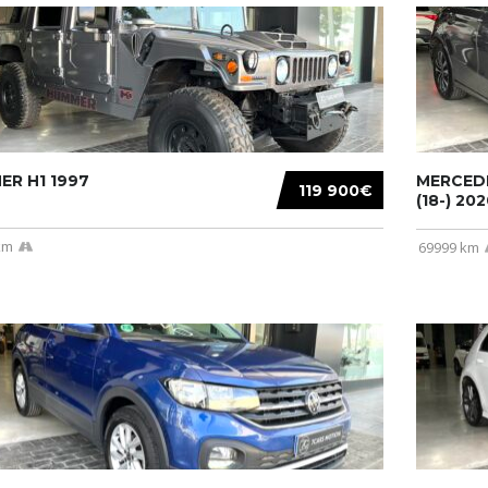
R H1 1997
MERCEDE
119 900€
(18-) 2020
km
69999 km