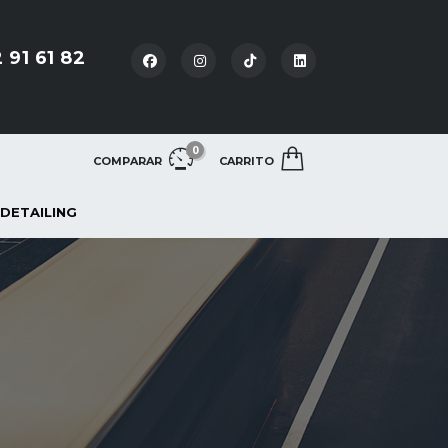
 91 61 82
0
COMPARAR
CARRITO
 DETAILING