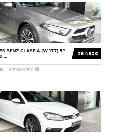
S BENZ CLASE A (W 177) 5P
28 490€
....
AUTOMATICO