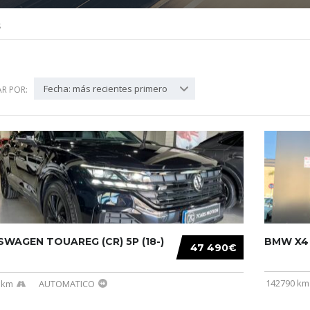
S
Fecha: más recientes primero
R POR:
WAGEN TOUAREG (CR) 5P (18-)
BMW X4 (
47 490€
142790 km
 km
AUTOMATICO