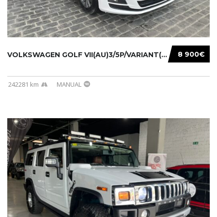
8 900€
VOLKSWAGEN GOLF VII(AU)3/5P/VARIANT(12-16 20...
242281 km
MANUAL