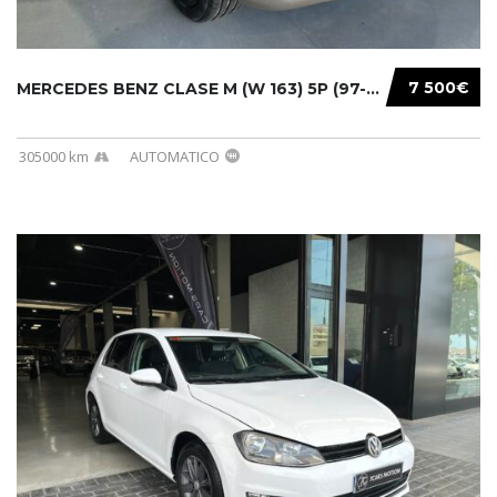
7 500€
MERCEDES BENZ CLASE M (W 163) 5P (97-05) 200...
305000 km
AUTOMATICO