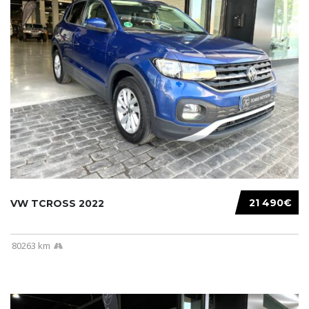
21 490€
VW TCROSS 2022
80263 km