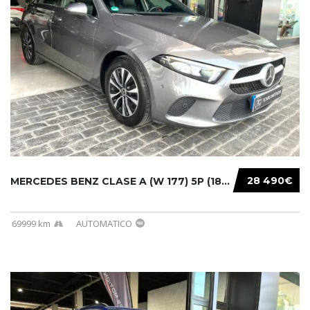
28 490€
MERCEDES BENZ CLASE A (W 177) 5P (18-) 2020....
69999 km
AUTOMATICO