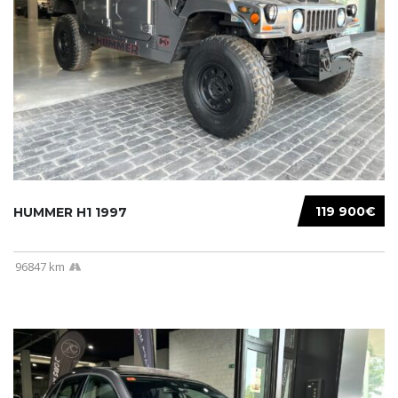
119 900€
HUMMER H1 1997
96847 km