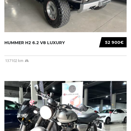
52 900€
HUMMER H2 6.2 V8 LUXURY
137102 km