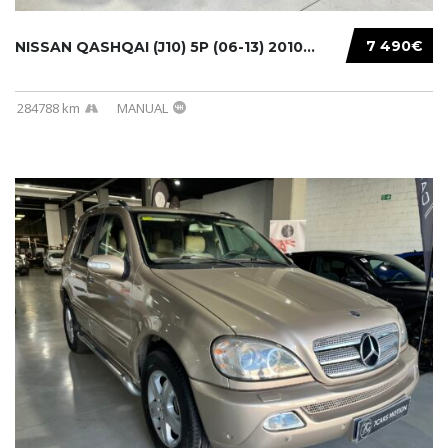
7 490€
NISSAN QASHQAI (J10) 5P (06-13) 2010...
284788 km
MANUAL