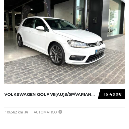
16 490€
VOLKSWAGEN GOLF VII(AU)3/5P/VARIANT(12-16 20...
106582 km
AUTOMATICO