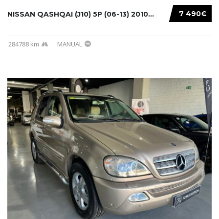
7 490€
NISSAN QASHQAI (J10) 5P (06-13) 2010...
284788 km
MANUAL