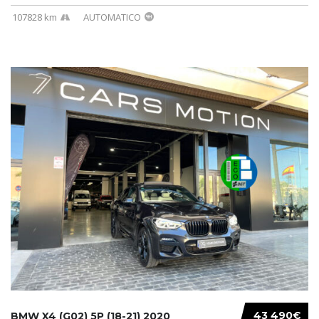
107828 km
AUTOMATICO
43 490€
BMW X4 (G02) 5P (18-21) 2020