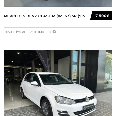
7 500€
MERCEDES BENZ CLASE M (W 163) 5P (97-05) 200...
305000 km
AUTOMATICO