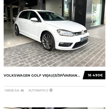
16 490€
VOLKSWAGEN GOLF VII(AU)3/5P/VARIANT(12-16 20...
106582 km
AUTOMATICO