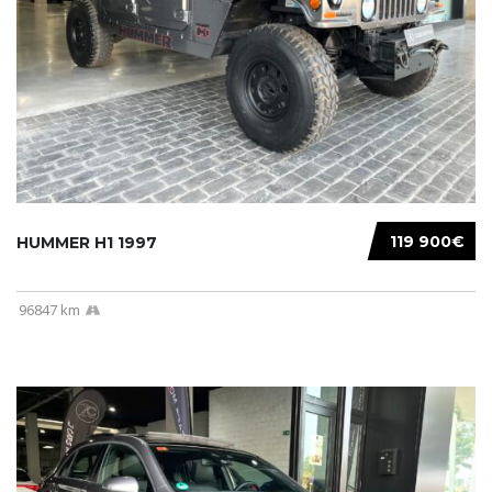
119 900€
HUMMER H1 1997
96847 km