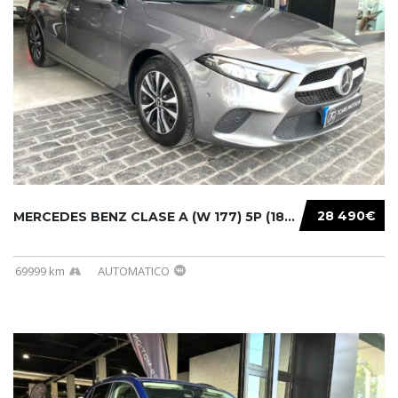
28 490€
MERCEDES BENZ CLASE A (W 177) 5P (18-) 2020....
69999 km
AUTOMATICO