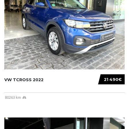
21 490€
VW TCROSS 2022
80263 km