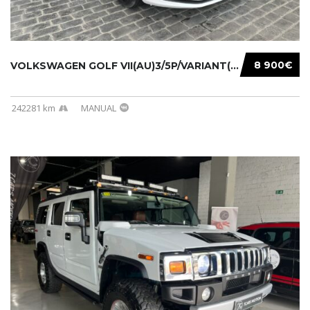
8 900€
VOLKSWAGEN GOLF VII(AU)3/5P/VARIANT(12-16 20...
242281 km
MANUAL