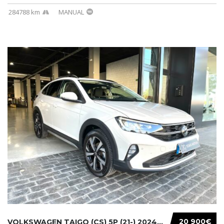
284788 km
MANUAL
20 900€
VOLKSWAGEN TAIGO (CS) 5P (21-) 2024...