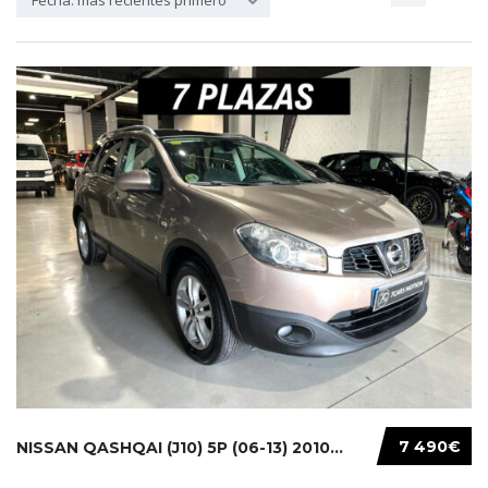
Fecha: más recientes primero
7 490€
NISSAN QASHQAI (J10) 5P (06-13) 2010...