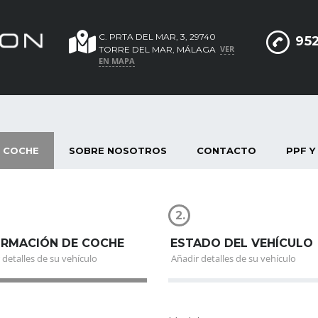
C. PRTA DEL MAR, 3, 29740
952
VER
TORRE DEL MAR, MÁLAGA
EN MAPA
 COCHE
SOBRE NOSOTROS
CONTACTO
PPF Y
2.
ORMACIÓN DE COCHE
ESTADO DEL VEHÍCULO
 detalles de su vehículo
Añadir detalles de su vehículo