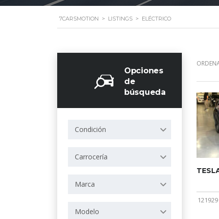
7CARSMOTION
>
LISTINGS
>
ELÉCTRICO
ORDENA
Opciones
de
búsqueda
Condición
Carrocería
TESLA 
Marca
121929
Modelo