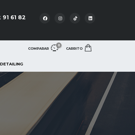
 91 61 82
0
COMPARAR
CARRITO
 DETAILING