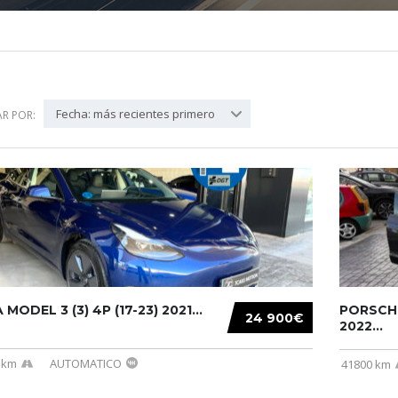
Fecha: más recientes primero
R POR:
MODEL 3 (3) 4P (17-23) 2021...
PORSCHE
24 900€
2022...
 km
AUTOMATICO
41800 km