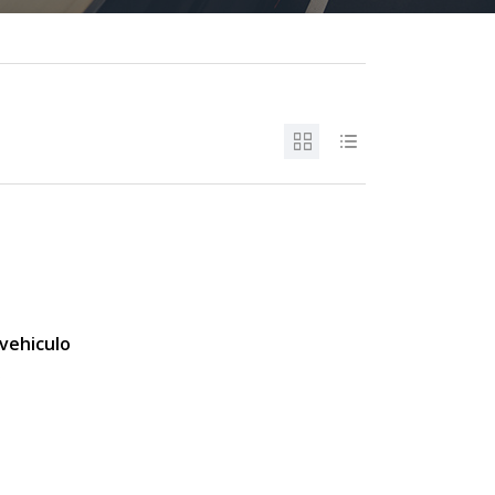
vehiculo
s