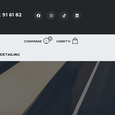
 91 61 82
0
COMPARAR
CARRITO
 DETAILING