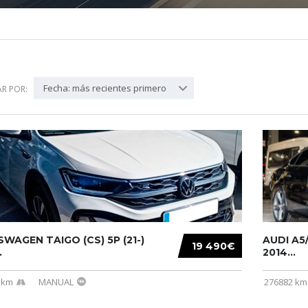
Fecha: más recientes primero
R POR:
WAGEN TAIGO (CS) 5P (21-)
AUDI A5/
19 490€
.
2014...
 km
MANUAL
276882 km