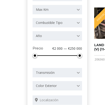
Max Km
PREMI
Combustible Tipo
Año
LAND
Precio
€2 000 — €250 000
(V) (11
206360
Transmisión
Color Exterior