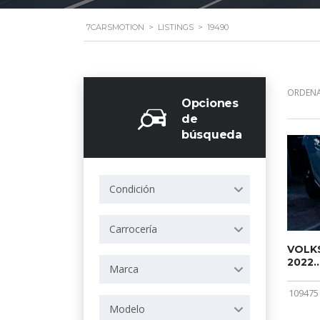
7CARSMOTION
>
LISTINGS
>
19490
ORDENA
Opciones
de
búsqueda
Condición
Carrocería
VOLKS
2022..
Marca
109475
Modelo