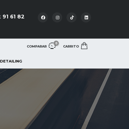
 91 61 82
0
COMPARAR
CARRITO
 DETAILING