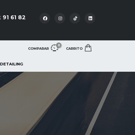
 91 61 82
0
COMPARAR
CARRITO
 DETAILING