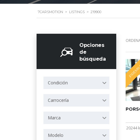
7CARSMOTION
>
LISTINGS
>
219900
ORDENA
Opciones
de
búsqueda
PREMI
Condición
Carrocería
PORSC
Marca
20244 
Modelo