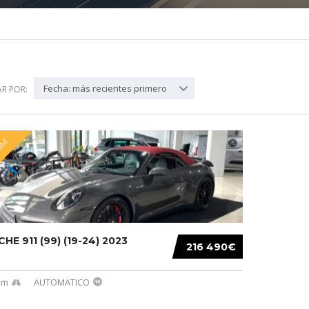
Fecha: más recientes primero
R POR:
UM
HE 911 (99) (19-24) 2023
216 490€
km
AUTOMATICO