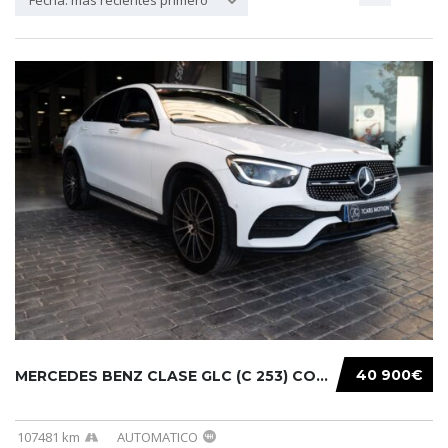
Fecha: más recientes primero
40 900€
MERCEDES BENZ CLASE GLC (C 253) COUPE(19-23)...
107481 km
AUTOMATICO