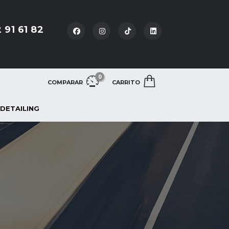
 91 61 82
0
COMPARAR
CARRITO
 DETAILING