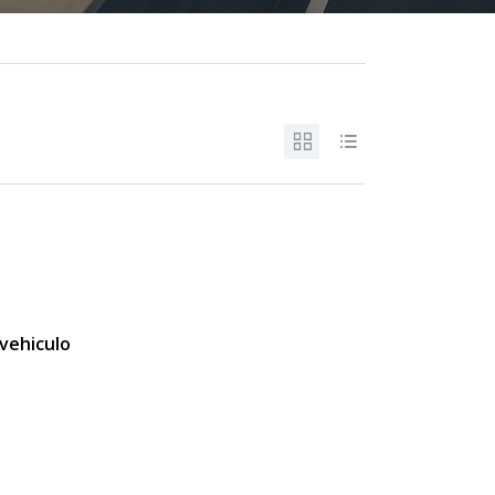
vehiculo
s