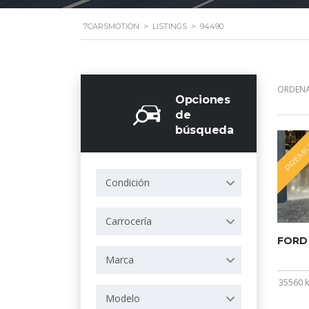
7CARSMOTION
>
LISTINGS
>
94490
ORDENA
Opciones
de
búsqueda
PREMI
Condición
Carrocería
FORD
Marca
35560 
Modelo