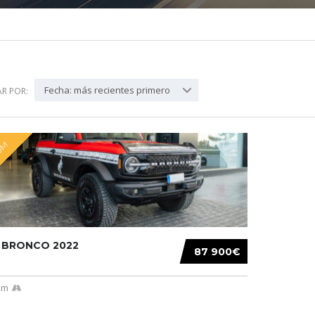
Fecha: más recientes primero
R POR:
UM
 BRONCO 2022
87 900€
km