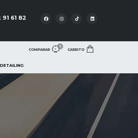
 91 61 82
0
COMPARAR
CARRITO
 DETAILING