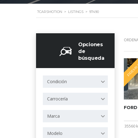
7CARSMOTION
>
LISTINGS
>
97490
ORDENA
Opciones
de
búsqueda
PREMI
Condición
Carrocería
FORD
Marca
35560 
Modelo