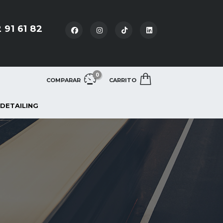
 91 61 82
0
COMPARAR
CARRITO
 DETAILING