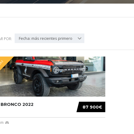
Fecha: más recientes primero
R POR:
UM
 BRONCO 2022
87 900€
km