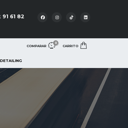
 91 61 82
0
COMPARAR
CARRITO
 DETAILING