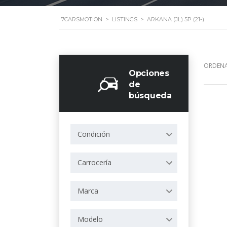
7CARSMOTION
>
LISTINGS
>
ARKANA (JL) 5P (21-)
ORDENA
Opciones
de
búsqueda
Condición
Carrocería
Marca
Modelo