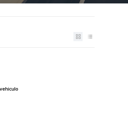
vehiculo
s