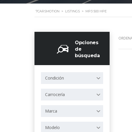
7CARSMOTION
>
LISTINGS
>
MP3 500 HPE
ORDENA
Opciones
de
búsqueda
Condición
Carrocería
Marca
Modelo