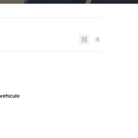
vehiculo
s