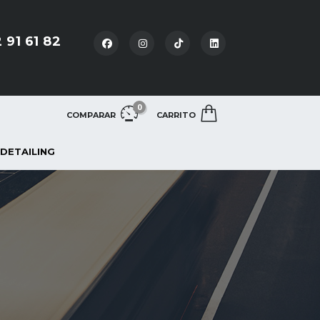
 91 61 82
0
COMPARAR
CARRITO
 DETAILING