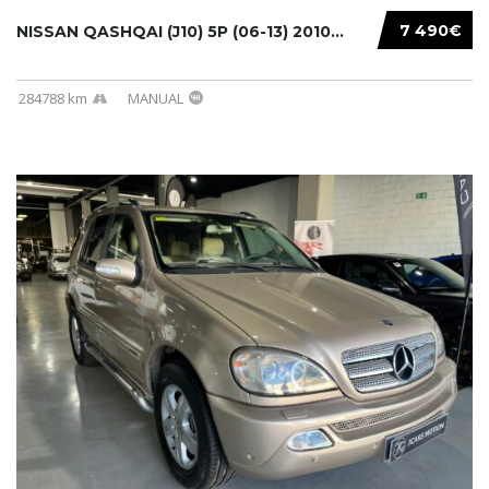
7 490€
NISSAN QASHQAI (J10) 5P (06-13) 2010...
284788 km
MANUAL