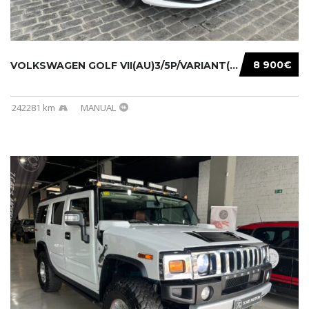
8 900€
VOLKSWAGEN GOLF VII(AU)3/5P/VARIANT(12-16 20...
242281 km
MANUAL