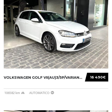
16 490€
VOLKSWAGEN GOLF VII(AU)3/5P/VARIANT(12-16 20...
106582 km
AUTOMATICO