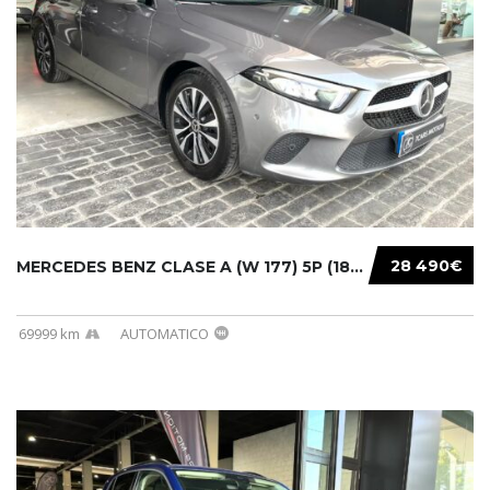
28 490€
MERCEDES BENZ CLASE A (W 177) 5P (18-) 2020....
69999 km
AUTOMATICO