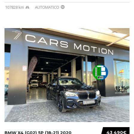
107828 km
AUTOMATICO
43 490€
BMW X4 (G02) 5P (18-21) 2020