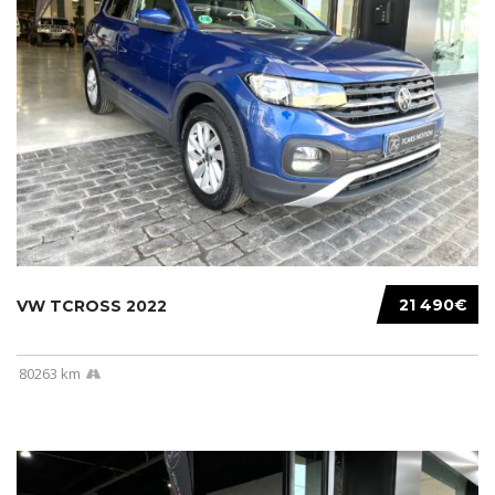
21 490€
VW TCROSS 2022
80263 km