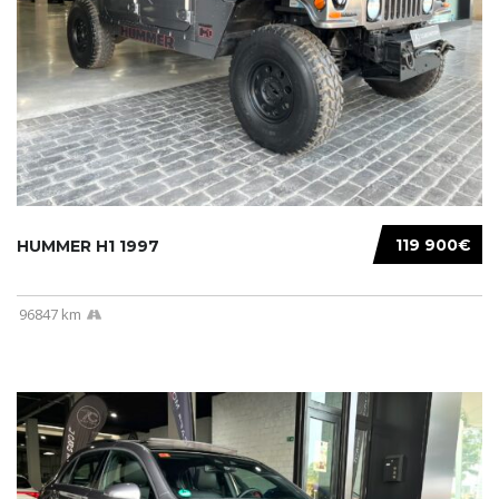
119 900€
HUMMER H1 1997
96847 km