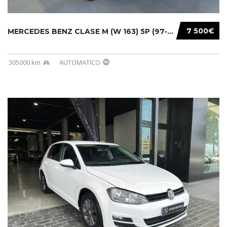
7 500€
MERCEDES BENZ CLASE M (W 163) 5P (97-05) 200...
305000 km
AUTOMATICO