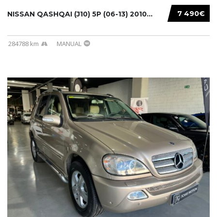
7 490€
NISSAN QASHQAI (J10) 5P (06-13) 2010...
284788 km
MANUAL