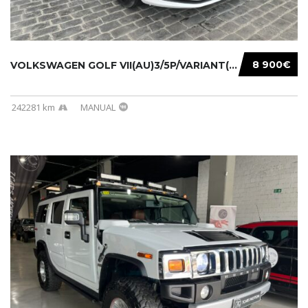
8 900€
VOLKSWAGEN GOLF VII(AU)3/5P/VARIANT(12-16 20...
242281 km
MANUAL