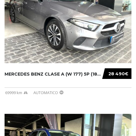
28 490€
MERCEDES BENZ CLASE A (W 177) 5P (18-) 2020....
69999 km
AUTOMATICO