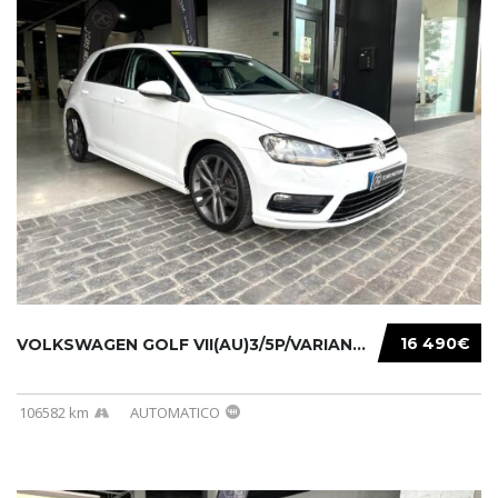
16 490€
VOLKSWAGEN GOLF VII(AU)3/5P/VARIANT(12-16 20...
106582 km
AUTOMATICO