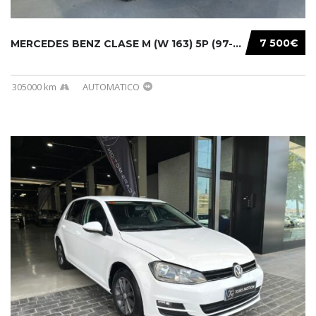
7 500€
MERCEDES BENZ CLASE M (W 163) 5P (97-05) 200...
305000 km
AUTOMATICO