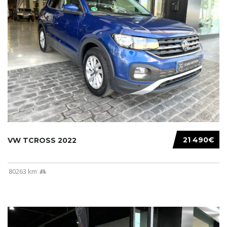
21 490€
VW TCROSS 2022
80263 km