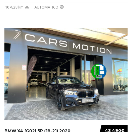
107828 km
AUTOMATICO
43 490€
BMW X4 (G02) 5P (18-21) 2020