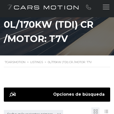
0L/170KW (TDI) CR
/MOTOR: T7V
7CARSMOTION
>
LISTINGS
>
0L/170KW (TDI) CR /MOTOR: T7V
Opciones de búsqueda