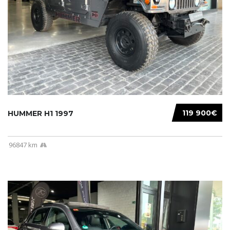
119 900€
HUMMER H1 1997
96847 km