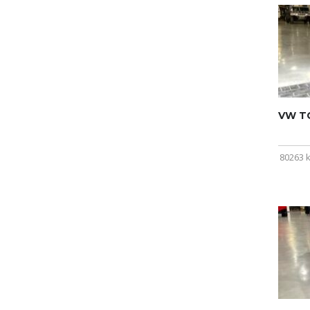
VW T
80263 