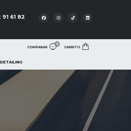
 91 61 82
0
COMPARAR
CARRITO
 DETAILING