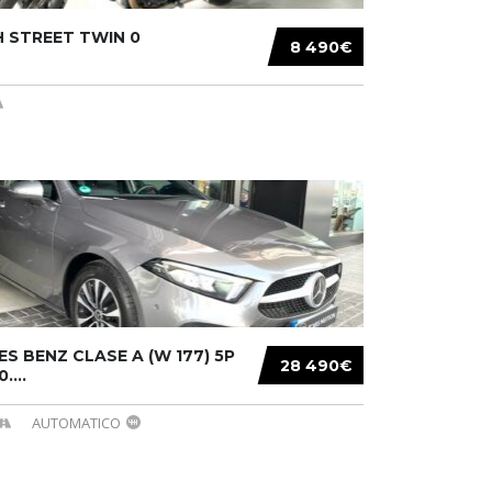
 STREET TWIN 0
8 490€
S BENZ CLASE A (W 177) 5P
28 490€
....
AUTOMATICO