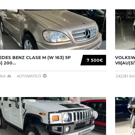
DES BENZ CLASE M (W 163) 5P
VOLKSW
7 500€
) 200...
VII(AU)3
 km
AUTOMATICO
242281 km