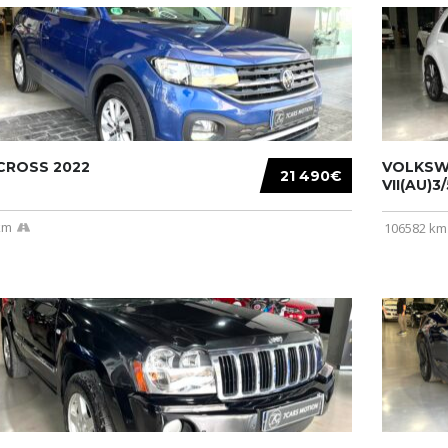
CROSS 2022
VOLKSW
21 490€
VII(AU)3
km
106582 km