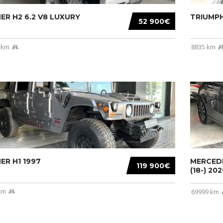
R H2 6.2 V8 LUXURY
TRIUMPH
52 900€
 km
8835 km
R H1 1997
MERCEDE
119 900€
(18-) 2020
km
69999 km