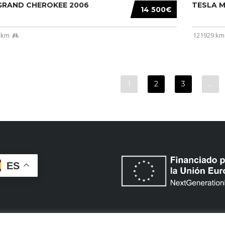
 GRAND CHEROKEE 2006
TESLA MO
14 500€
 km
121929 km
1
2
3
…
ES