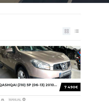
ASHQAI (J10) 5P (06-13) 2010...
7 490€
MANUAL