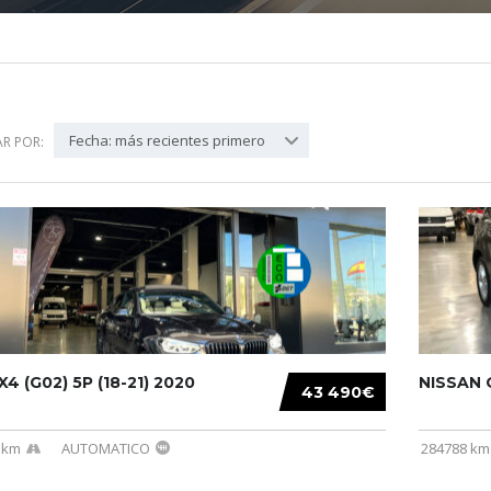
Fecha: más recientes primero
R POR:
4 (G02) 5P (18-21) 2020
NISSAN Q
43 490€
 km
AUTOMATICO
284788 km