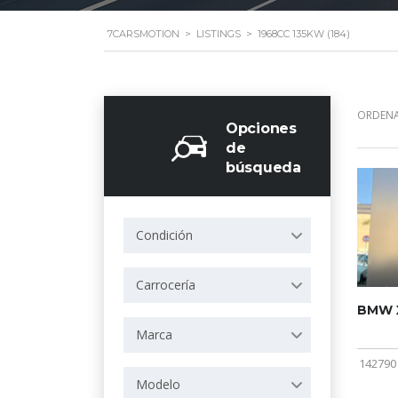
7CARSMOTION
>
LISTINGS
>
1968CC 135KW (184)
ORDENA
Opciones
de
búsqueda
Condición
Carrocería
BMW X
Marca
142790
Modelo