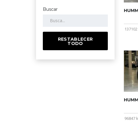
Buscar
HUMME
137102
RESTABLECER
TODO
HUMME
96847 