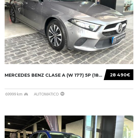
28 490€
MERCEDES BENZ CLASE A (W 177) 5P (18-) 2020....
69999 km
AUTOMATICO