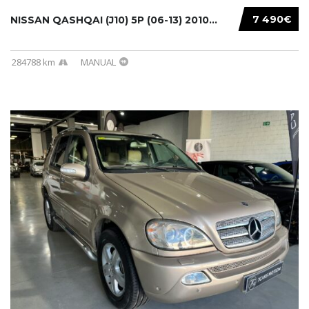
7 490€
NISSAN QASHQAI (J10) 5P (06-13) 2010...
284788 km
MANUAL