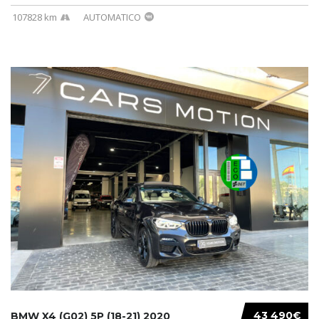
107828 km
AUTOMATICO
43 490€
BMW X4 (G02) 5P (18-21) 2020