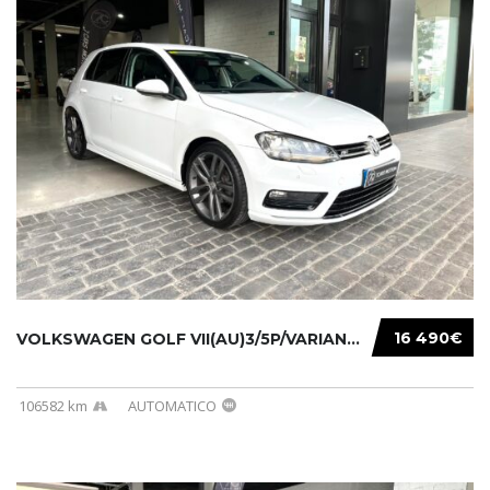
16 490€
VOLKSWAGEN GOLF VII(AU)3/5P/VARIANT(12-16 20...
106582 km
AUTOMATICO