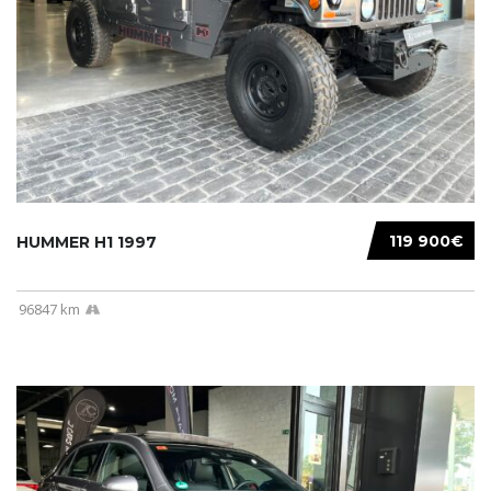
119 900€
HUMMER H1 1997
96847 km