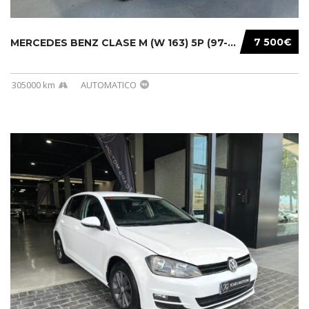
7 500€
MERCEDES BENZ CLASE M (W 163) 5P (97-05) 200...
305000 km
AUTOMATICO