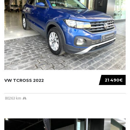
21 490€
VW TCROSS 2022
80263 km