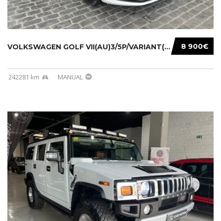
8 900€
VOLKSWAGEN GOLF VII(AU)3/5P/VARIANT(12-16 20...
242281 km
MANUAL