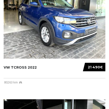
21 490€
VW TCROSS 2022
80263 km