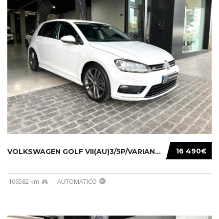
16 490€
VOLKSWAGEN GOLF VII(AU)3/5P/VARIANT(12-16 20...
106582 km
AUTOMATICO