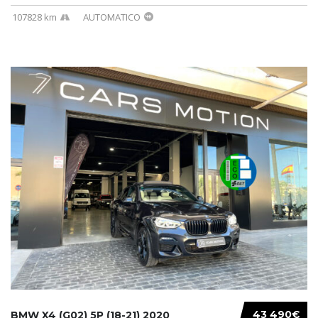
107828 km
AUTOMATICO
43 490€
BMW X4 (G02) 5P (18-21) 2020