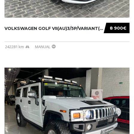
8 900€
VOLKSWAGEN GOLF VII(AU)3/5P/VARIANT(12-16 20...
242281 km
MANUAL