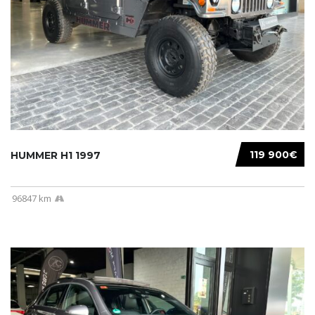
119 900€
HUMMER H1 1997
96847 km