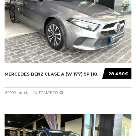
28 490€
MERCEDES BENZ CLASE A (W 177) 5P (18-) 2020....
69999 km
AUTOMATICO