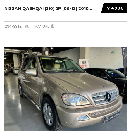
7 490€
NISSAN QASHQAI (J10) 5P (06-13) 2010...
284788 km
MANUAL