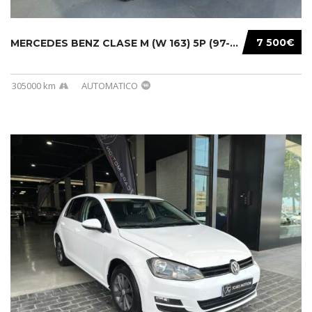
7 500€
MERCEDES BENZ CLASE M (W 163) 5P (97-05) 200...
305000 km
AUTOMATICO