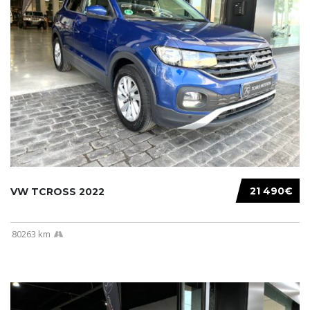
21 490€
VW TCROSS 2022
80263 km