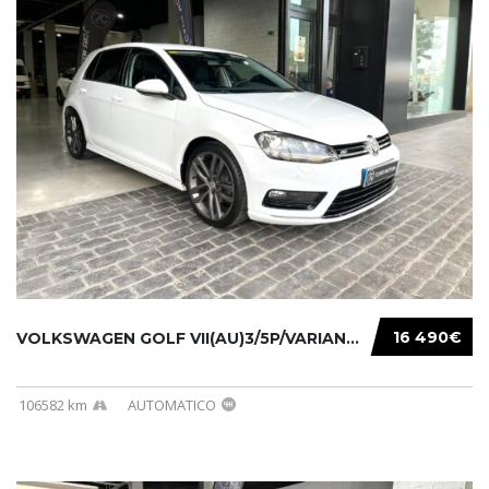
16 490€
VOLKSWAGEN GOLF VII(AU)3/5P/VARIANT(12-16 20...
106582 km
AUTOMATICO