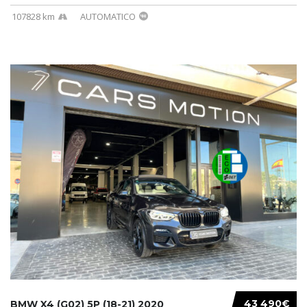
107828 km
AUTOMATICO
43 490€
BMW X4 (G02) 5P (18-21) 2020