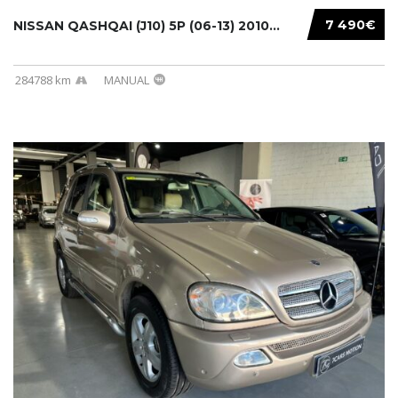
7 490€
NISSAN QASHQAI (J10) 5P (06-13) 2010...
284788 km
MANUAL