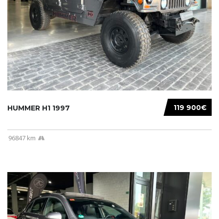
119 900€
HUMMER H1 1997
96847 km