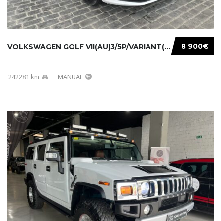
8 900€
VOLKSWAGEN GOLF VII(AU)3/5P/VARIANT(12-16 20...
242281 km
MANUAL