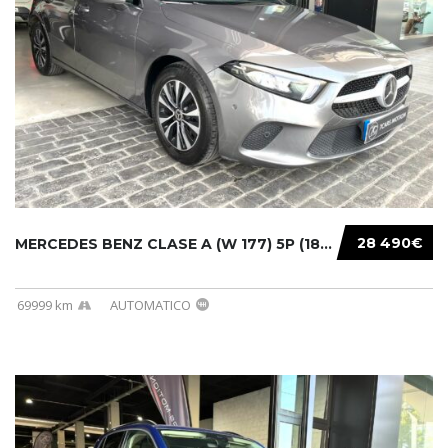
28 490€
MERCEDES BENZ CLASE A (W 177) 5P (18-) 2020....
69999 km
AUTOMATICO