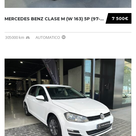
7 500€
MERCEDES BENZ CLASE M (W 163) 5P (97-05) 200...
305000 km
AUTOMATICO