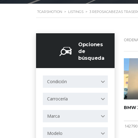
7CARSMOTION
>
LISTINGS
>
3 REPOSACABEZAS TRASER
ORDENA
Opciones
de
búsqueda
Condición
Carrocería
BMW X
Marca
142790
Modelo