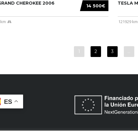
 GRAND CHEROKEE 2006
TESLA MO
14 500€
 km
121929 km
1
2
3
…
ES