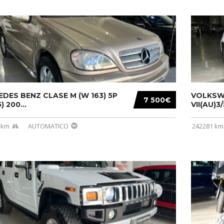
DES BENZ CLASE M (W 163) 5P
VOLKSW
7 500€
) 200...
VII(AU)3
 km
AUTOMATICO
242281 km