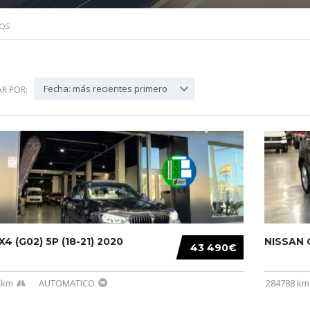
OS
Fecha: más recientes primero
R POR:
4 (G02) 5P (18-21) 2020
NISSAN Q
43 490€
 km
AUTOMATICO
284788 km