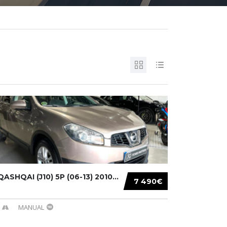
ASHQAI (J10) 5P (06-13) 2010...
7 490€
MANUAL