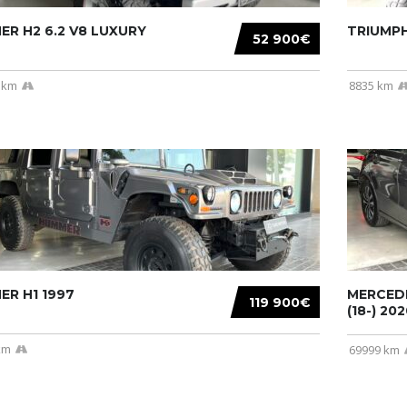
R H2 6.2 V8 LUXURY
TRIUMPH
52 900€
 km
8835 km
R H1 1997
MERCEDE
119 900€
(18-) 2020
km
69999 km