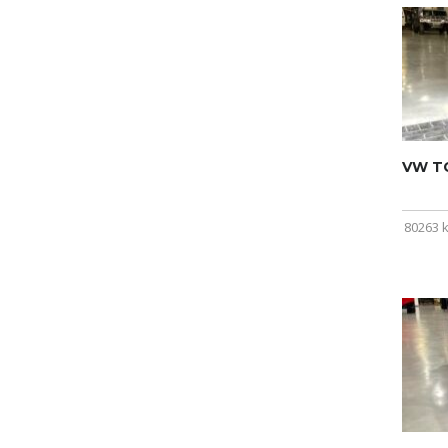
VW T
80263 