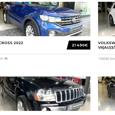
CROSS 2022
VOLKSW
21 490€
VII(AU)3
km
106582 km