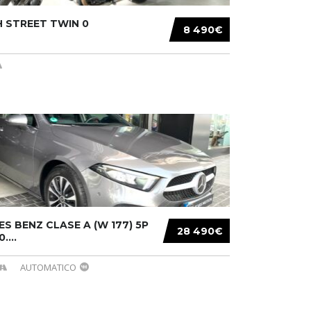
 STREET TWIN 0
8 490€
S BENZ CLASE A (W 177) 5P
28 490€
....
AUTOMATICO