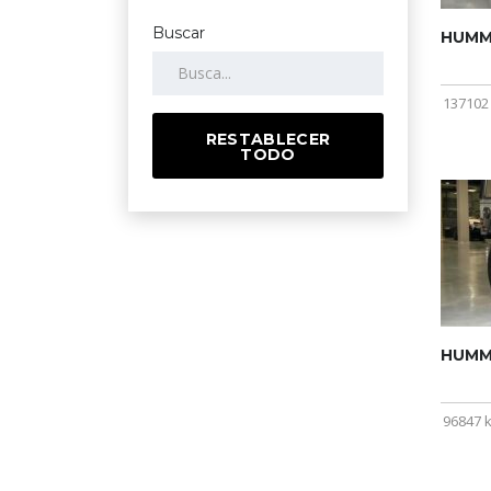
Buscar
HUMME
137102
RESTABLECER
TODO
HUMME
96847 