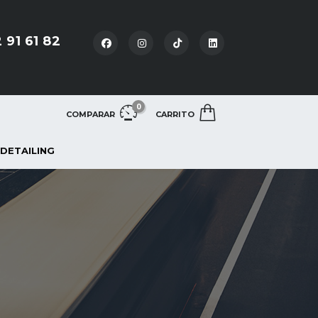
 91 61 82
0
COMPARAR
CARRITO
 DETAILING