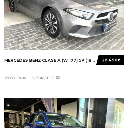
28 490€
MERCEDES BENZ CLASE A (W 177) 5P (18-) 2020....
69999 km
AUTOMATICO