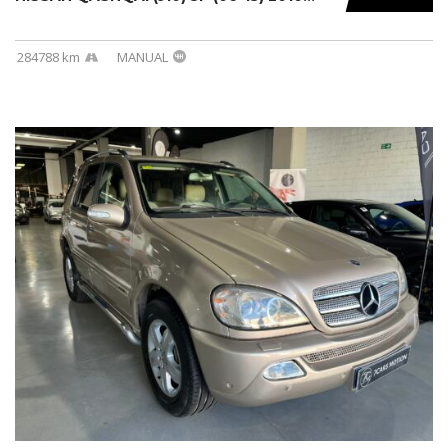
284788 km
MANUAL