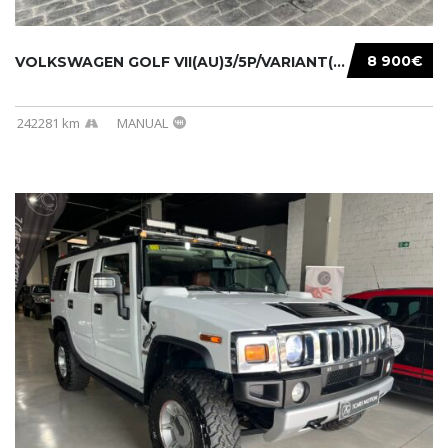
8 900€
VOLKSWAGEN GOLF VII(AU)3/5P/VARIANT(12-16 20...
242281 km
MANUAL