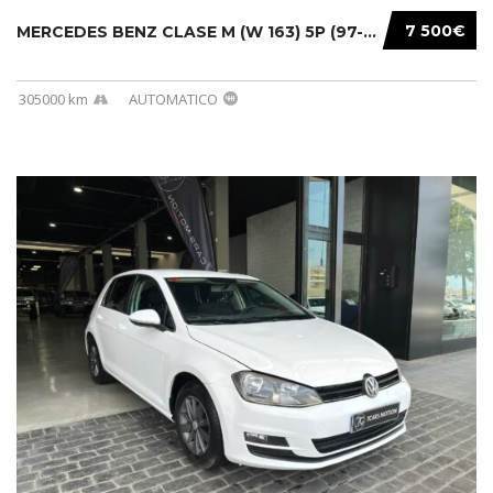
7 500€
MERCEDES BENZ CLASE M (W 163) 5P (97-05) 200...
305000 km
AUTOMATICO