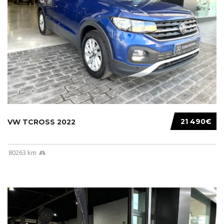
21 490€
VW TCROSS 2022
80263 km