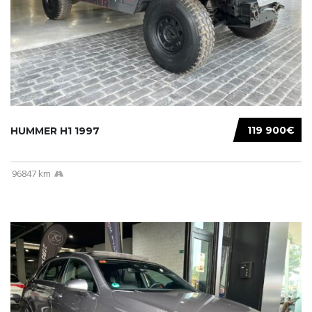
119 900€
HUMMER H1 1997
96847 km