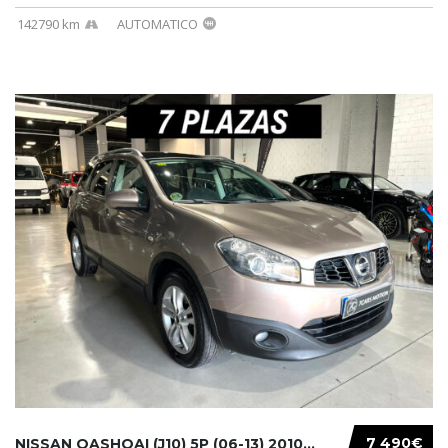
142790 km
AUTOMATICO
7 490€
NISSAN QASHQAI (J10) 5P (06-13) 2010...