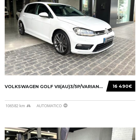
16 490€
VOLKSWAGEN GOLF VII(AU)3/5P/VARIANT(12-16 20...
106582 km
AUTOMATICO