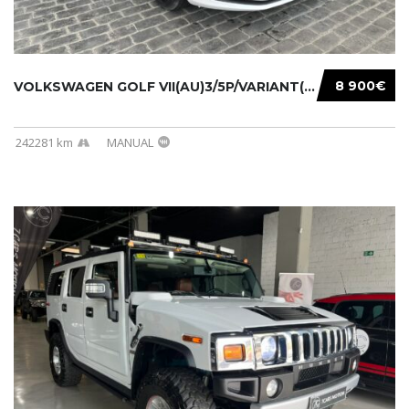
8 900€
VOLKSWAGEN GOLF VII(AU)3/5P/VARIANT(12-16 20...
242281 km
MANUAL