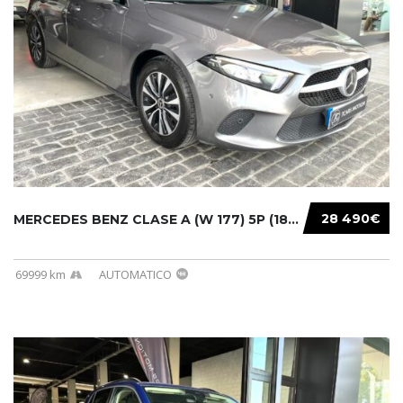
28 490€
MERCEDES BENZ CLASE A (W 177) 5P (18-) 2020....
69999 km
AUTOMATICO