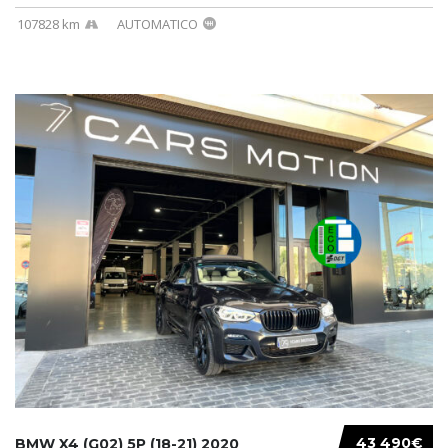
107828 km
AUTOMATICO
43 490€
BMW X4 (G02) 5P (18-21) 2020