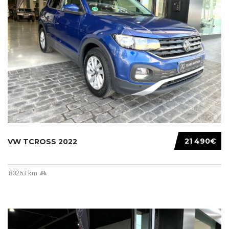
21 490€
VW TCROSS 2022
80263 km