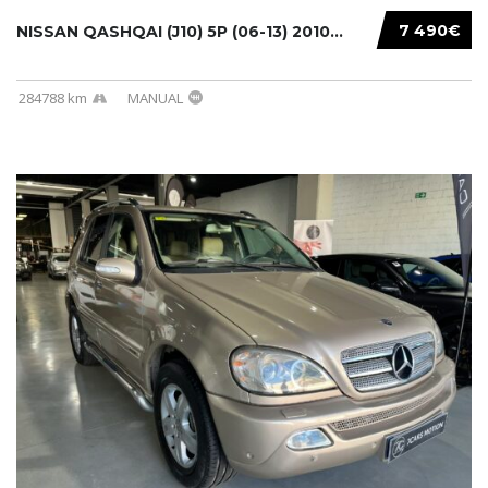
7 490€
NISSAN QASHQAI (J10) 5P (06-13) 2010...
284788 km
MANUAL