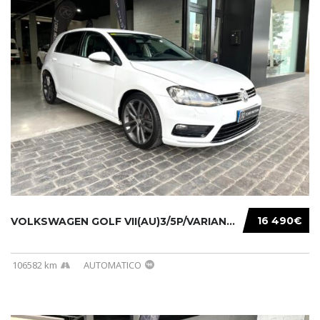
16 490€
VOLKSWAGEN GOLF VII(AU)3/5P/VARIANT(12-16 20...
106582 km
AUTOMATICO