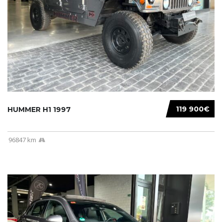
119 900€
HUMMER H1 1997
96847 km