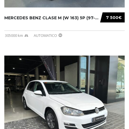
7 500€
MERCEDES BENZ CLASE M (W 163) 5P (97-05) 200...
305000 km
AUTOMATICO