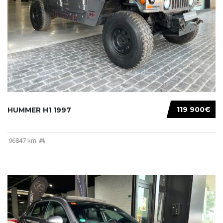
119 900€
HUMMER H1 1997
96847 km