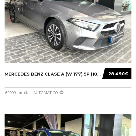
28 490€
MERCEDES BENZ CLASE A (W 177) 5P (18-) 2020....
69999 km
AUTOMATICO