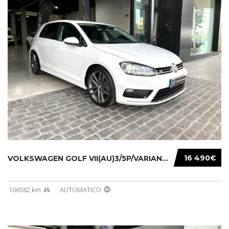
16 490€
VOLKSWAGEN GOLF VII(AU)3/5P/VARIANT(12-16 20...
106582 km
AUTOMATICO