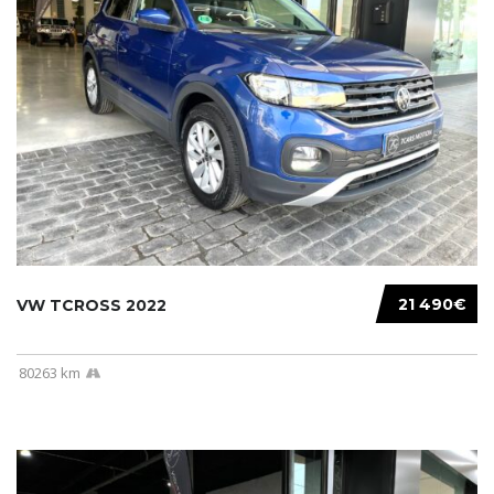
21 490€
VW TCROSS 2022
80263 km