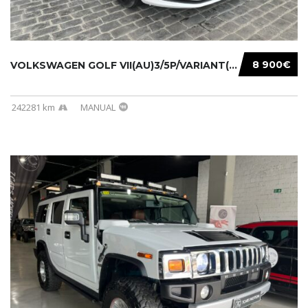
8 900€
VOLKSWAGEN GOLF VII(AU)3/5P/VARIANT(12-16 20...
242281 km
MANUAL