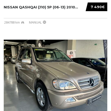
7 490€
NISSAN QASHQAI (J10) 5P (06-13) 2010...
284788 km
MANUAL