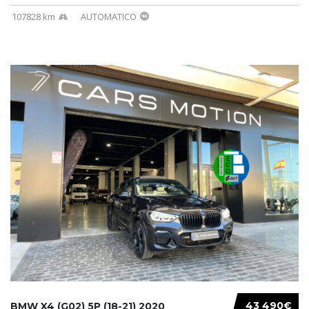
107828 km
AUTOMATICO
43 490€
BMW X4 (G02) 5P (18-21) 2020