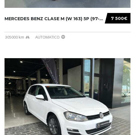
7 500€
MERCEDES BENZ CLASE M (W 163) 5P (97-05) 200...
305000 km
AUTOMATICO