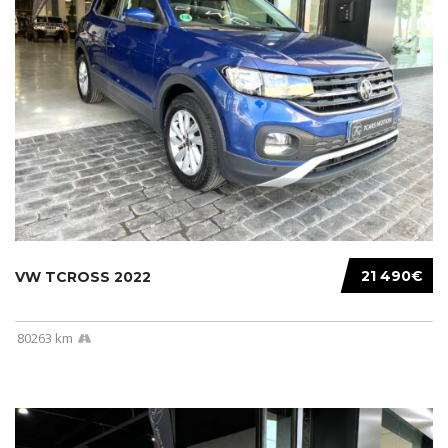
21 490€
VW TCROSS 2022
80263 km