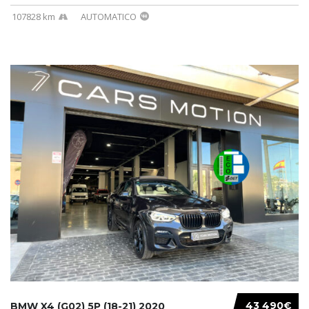
107828 km
AUTOMATICO
43 490€
BMW X4 (G02) 5P (18-21) 2020