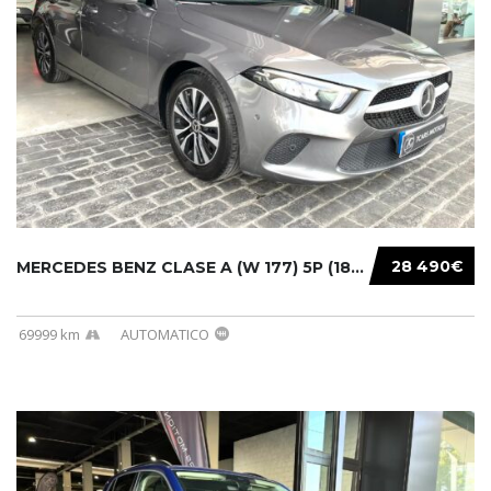
28 490€
MERCEDES BENZ CLASE A (W 177) 5P (18-) 2020....
69999 km
AUTOMATICO