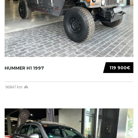
119 900€
HUMMER H1 1997
96847 km