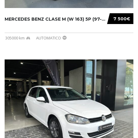
7 500€
MERCEDES BENZ CLASE M (W 163) 5P (97-05) 200...
305000 km
AUTOMATICO