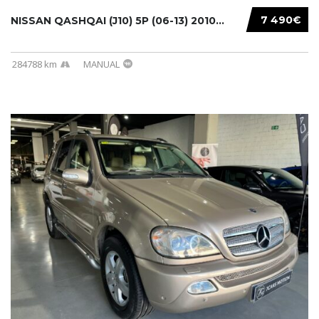
7 490€
NISSAN QASHQAI (J10) 5P (06-13) 2010...
284788 km
MANUAL