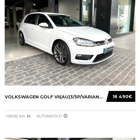
16 490€
VOLKSWAGEN GOLF VII(AU)3/5P/VARIANT(12-16 20...
106582 km
AUTOMATICO