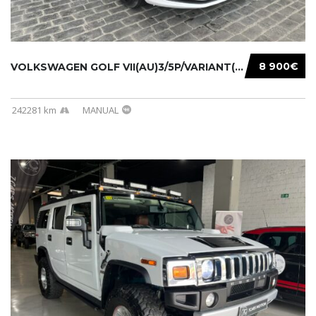
8 900€
VOLKSWAGEN GOLF VII(AU)3/5P/VARIANT(12-16 20...
242281 km
MANUAL