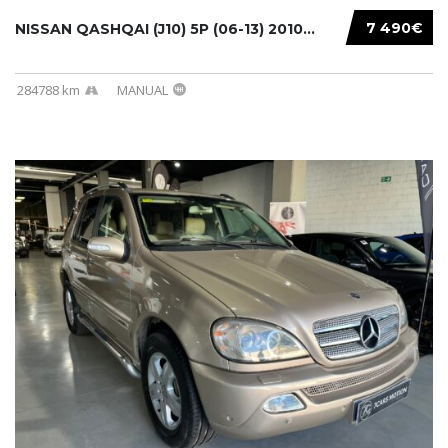
7 490€
NISSAN QASHQAI (J10) 5P (06-13) 2010...
284788 km
MANUAL