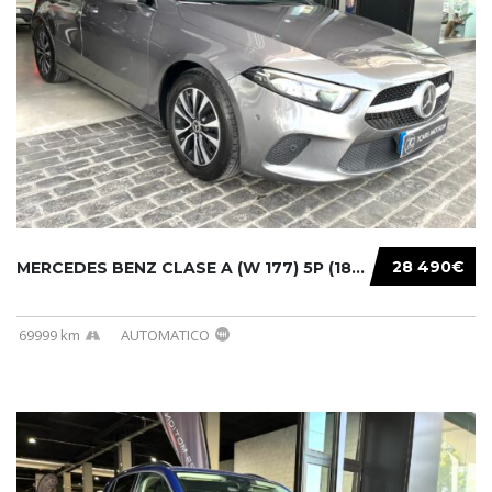
28 490€
MERCEDES BENZ CLASE A (W 177) 5P (18-) 2020....
69999 km
AUTOMATICO