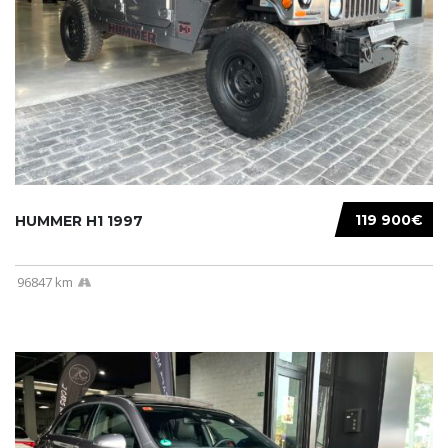
119 900€
HUMMER H1 1997
96847 km