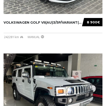
8 900€
VOLKSWAGEN GOLF VII(AU)3/5P/VARIANT(12-16 20...
242281 km
MANUAL