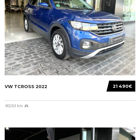
21 490€
VW TCROSS 2022
80263 km