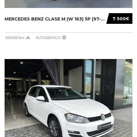
7 500€
MERCEDES BENZ CLASE M (W 163) 5P (97-05) 200...
305000 km
AUTOMATICO