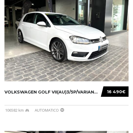
16 490€
VOLKSWAGEN GOLF VII(AU)3/5P/VARIANT(12-16 20...
106582 km
AUTOMATICO