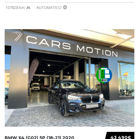
107828 km
AUTOMATICO
43 490€
BMW X4 (G02) 5P (18-21) 2020